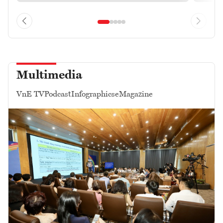
Multimedia
VnE TV
Podcast
Infographics
eMagazine