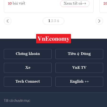
10
bài viết
Xem tất cả
2
1
2
3
4
Chứng khoán
Tiêu & Dùng
Xe
VnE TV
Tech Connect
English ++
Tất cả chuyên mục