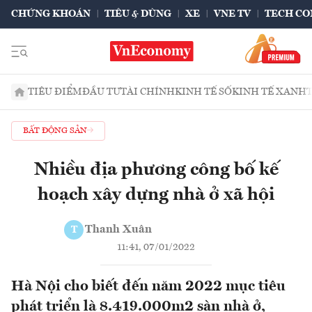
CHỨNG KHOÁN
TIÊU & DÙNG
XE
VNE TV
TECH CO
TIÊU ĐIỂM
ĐẦU TƯ
TÀI CHÍNH
KINH TẾ SỐ
KINH TẾ XANH
BẤT ĐỘNG SẢN
Nhiều địa phương công bố kế
hoạch xây dựng nhà ở xã hội
Thanh Xuân
T
11:41, 07/01/2022
Hà Nội cho biết đến năm 2022 mục tiêu
phát triển là 8.419.000m2 sàn nhà ở,