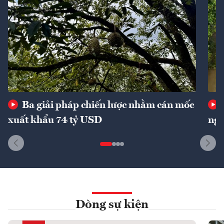
Ba giải pháp chiến lược nhằm cán mốc
xuất khẩu 74 tỷ USD
ngu
Dòng sự kiện