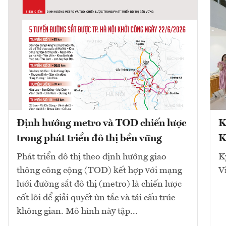
Định hướng metro và TOD chiến lược
K
trong phát triển đô thị bền vững
K
Phát triển đô thị theo định hướng giao
K
thông công cộng (TOD) kết hợp với mạng
V
lưới đường sắt đô thị (metro) là chiến lược
cốt lõi để giải quyết ùn tắc và tái cấu trúc
không gian. Mô hình này tập...