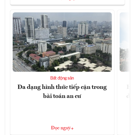
Bất động sản
Đa dạng hình thức tiếp cận trong
Hà
bài toán an cư
đặc
Đọc ngay