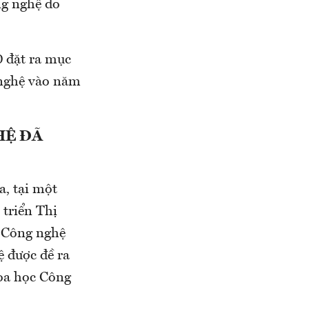
ng nghệ do
0 đặt ra mục
 nghệ vào năm
HỆ ĐÃ
a, tại một
triển Thị
 Công nghệ
ệ được đề ra
hoa học Công