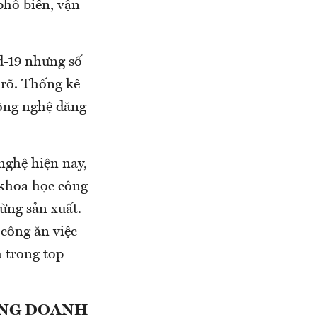
phổ biến, vận
d-19 nhưng số
 rõ. Thống kê
ông nghệ đăng
nghệ hiện nay,
 khoa học công
ừng sản xuất.
 công ăn việc
 trong top
ỢNG DOANH