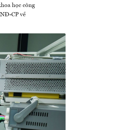
khoa học công
9/NĐ-CP về