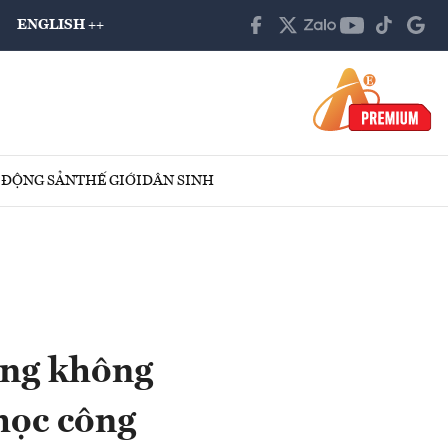
ENGLISH ++
 ĐỘNG SẢN
THẾ GIỚI
DÂN SINH
ưng không
học công