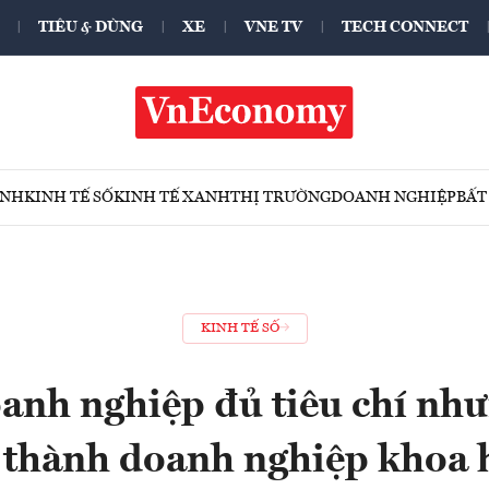
TIÊU & DÙNG
XE
VNE TV
TECH CONNECT
ÍNH
KINH TẾ SỐ
KINH TẾ XANH
THỊ TRƯỜNG
DOANH NGHIỆP
BẤT
KINH TẾ SỐ
anh nghiệp đủ tiêu chí nh
 thành doanh nghiệp khoa 