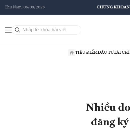
Thứ Năm, 06/08/2026
CHỨNG KHOÁN
TIÊU ĐIỂM
ĐẦU TƯ
TÀI CH
Nhiều do
đăng ký