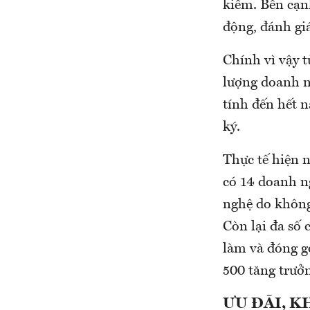
kiểm. Bên cạnh
động, đánh gi
Chính vì vậy 
lượng doanh n
tính đến hết 
ký.
Thực tế hiện 
có 14 doanh n
nghệ do không
Còn lại đa số 
làm và đóng g
500 tăng trưở
ƯU ĐÃI, 