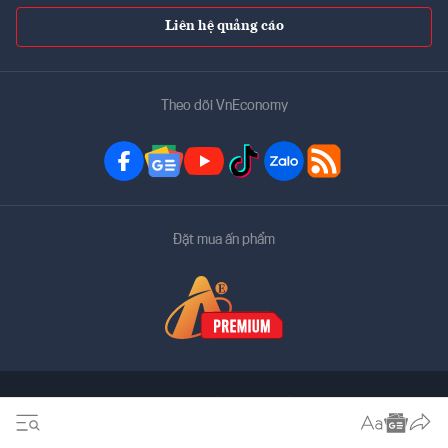
Liên hệ quảng cáo
Theo dõi VnEconomy
Đặt mua ấn phẩm
Bản quyền thuộc về
VnEconomy