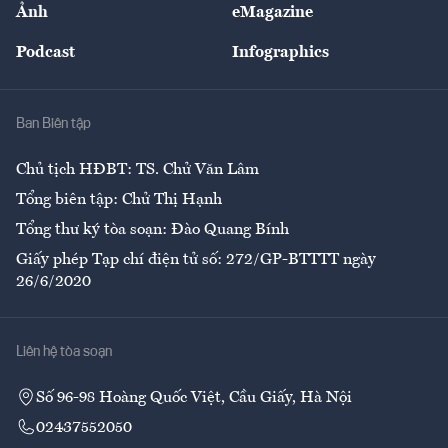
Ảnh
eMagazine
Đẹp +
An sinh
Podcast
Infographics
Giải trí
Y tế
Nhà
Ban Biên tập
Ẩm thực
Chủ tịch HĐBT: TS. Chử Văn Lâm
Tổng biên tập: Chử Thị Hạnh
Tổng thư ký tòa soạn: Đào Quang Bính
Giấy phép Tạp chí điện tử số: 272/GP-BTTTT ngày
26/6/2020
Liên hệ tòa soạn
Số 96-98 Hoàng Quốc Việt, Cầu Giấy, Hà Nội
02437552050