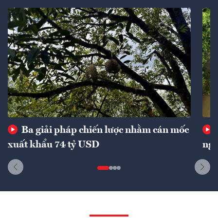
Ba giải pháp chiến lược nhằm cán mốc
xuất khẩu 74 tỷ USD
ngu