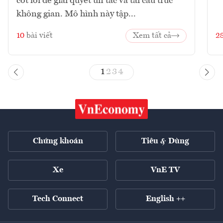
cốt lõi để giải quyết ùn tắc và tái cấu trúc
không gian. Mô hình này tập...
10
bài viết
Xem tất cả
2
1
2
3
4
Chứng khoán
Tiêu & Dùng
Xe
VnE TV
Tech Connect
English ++