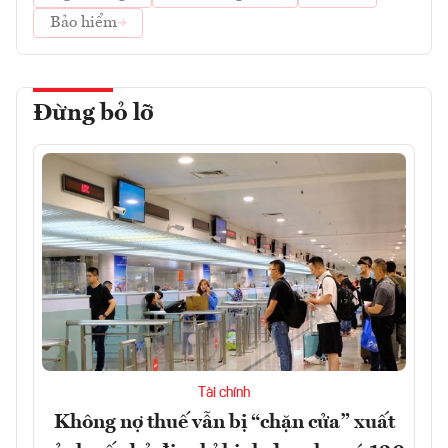
Bảo hiểm
Đừng bỏ lỡ
Tài chính
Không nợ thuế vẫn bị “chặn cửa” xuất