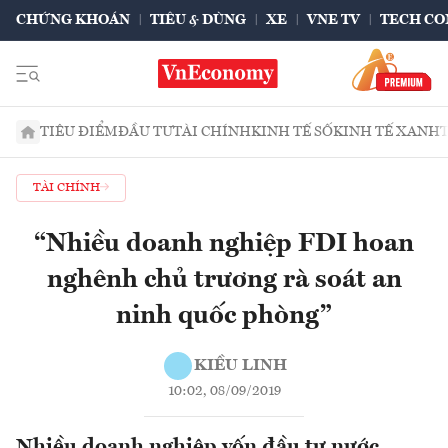
CHỨNG KHOÁN
TIÊU & DÙNG
XE
VNE TV
TECH CO
TIÊU ĐIỂM
ĐẦU TƯ
TÀI CHÍNH
KINH TẾ SỐ
KINH TẾ XANH
TÀI CHÍNH
“Nhiều doanh nghiệp FDI hoan
nghênh chủ trương rà soát an
ninh quốc phòng”
KIỀU LINH
10:02, 08/09/2019
Nhiều doanh nghiệp vốn đầu tư nước