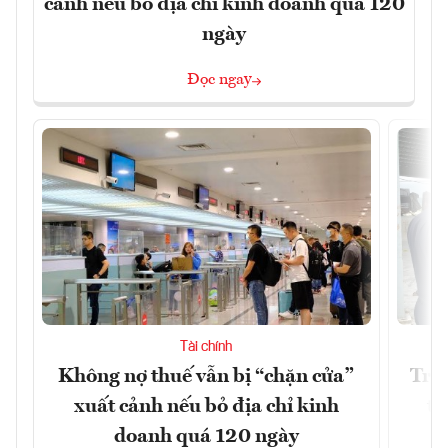
cảnh nếu bỏ địa chỉ kinh doanh quá 120
ngày
Đọc ngay
Tài chính
Không nợ thuế vẫn bị “chặn cửa”
Tron
xuất cảnh nếu bỏ địa chỉ kinh
từ
doanh quá 120 ngày