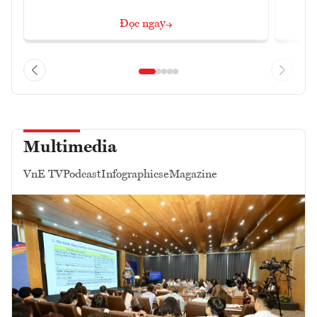
Đọc ngay
Multimedia
VnE TV
Podcast
Infographics
eMagazine