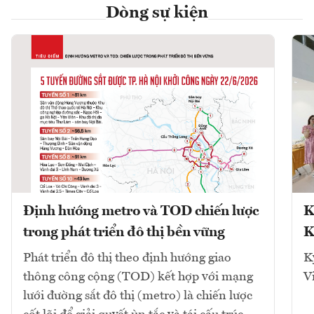
Dòng sự kiện
Định hướng metro và TOD chiến lược
K
trong phát triển đô thị bền vững
K
Phát triển đô thị theo định hướng giao
K
thông công cộng (TOD) kết hợp với mạng
V
lưới đường sắt đô thị (metro) là chiến lược