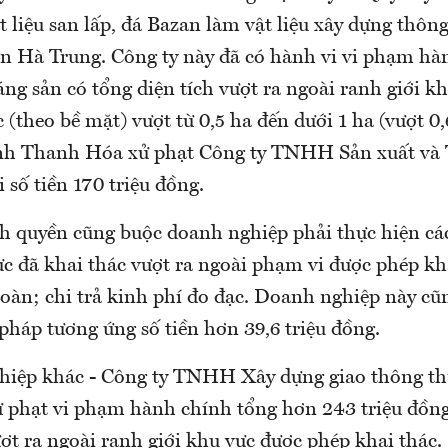
 liệu san lấp, đá Bazan làm vật liệu xây dựng thông
n Hà Trung. Công ty này đã có hành vi vi phạm hà
ng sản có tổng diện tích vượt ra ngoài ranh giới k
 (theo bề mặt) vượt từ 0,5 ha đến dưới 1 ha (vượt 0
nh Thanh Hóa xử phạt Công ty TNHH Sản xuất và
số tiền 170 triệu đồng.
nh quyền cũng buộc doanh nghiệp phải thực hiện các
c đã khai thác vượt ra ngoài phạm vi được phép kh
toàn; chi trả kinh phí đo đạc. Doanh nghiệp này cũ
 pháp tương ứng số tiền hơn 39,6 triệu đồng.
iệp khác - Công ty TNHH Xây dựng giao thông thủ
ử phạt vi phạm hành chính tổng hơn 243 triệu đồng
ợt ra ngoài ranh giới khu vực được phép khai thác.