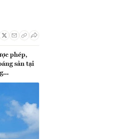
ược phép,
áng sản tại
...