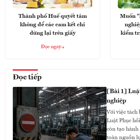
Thành phố Huế quyết tâm
Muốn "
không để các cam kết chỉ
nghiệ
dừng lại trên giấy
kiểm tr
Đọc ngay
Đọc tiếp
[Bài 1] Luậ
nghiệp
Với việc tách 
Luật Phục hồi
còn tạo hành 
toàn nguồn l