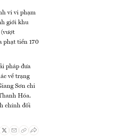
nh vi vi phạm
nh giới khu
 (vượt
 phạt tiền 170
ải pháp đưa
ác về trạng
Giang Sơn chi
 Thanh Hóa.
nh chính đối