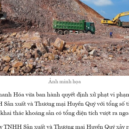
Ảnh minh họa
anh Hóa vừa ban hành quyết định xử phạt vi phạ
Sản xuất và Thương mại Huyền Quý với tổng số t
 khai thác khoáng sản có tổng diện tích vượt ra ngoà
ty TNHH Sản xuất và Thương mại Huyền Quý xảy ra