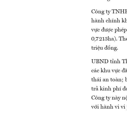
Công ty TNHH 
hành chính kh
vực được phép 
0,7213ha). Th
triệu đồng.
UBND tỉnh Tha
các khu vực đã
thái an toàn;
trả kinh phí 
Công ty này nộ
với hành vi vi