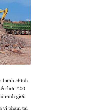
m hành chính
iền hơn 200
i ranh giới.
 vi phạm tại