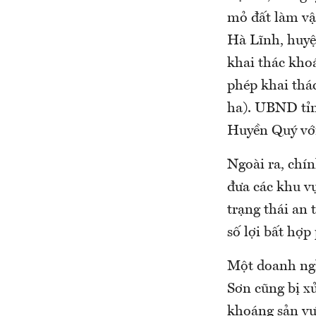
mỏ đất làm vật
Hà Lĩnh, huyệ
khai thác khoá
phép khai thác
ha). UBND tỉ
Huyền Quý với 
Ngoài ra, chí
đưa các khu vự
trạng thái an 
số lợi bất hợp
Một doanh ngh
Sơn cũng bị x
khoáng sản vư