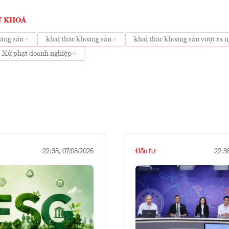
Ừ KHOÁ
áng sản
khai thác khoáng sản
khai thác khoáng sản vượt ra n
Xử phạt doanh nghiệp
Đầu tư
22:38, 07/08/2026
22:3