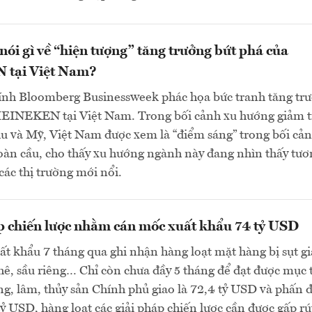
ói gì về “hiện tượng” tăng trưởng bứt phá của
tại Việt Nam?
hính Bloomberg Businessweek phác họa bức tranh tăng tr
HEINEKEN tại Việt Nam. Trong bối cảnh xu hướng giảm t
Âu và Mỹ, Việt Nam được xem là “điểm sáng” trong bối cả
oàn cầu, cho thấy xu hướng ngành này đang nhìn thấy tươn
 các thị trường mới nổi.
p chiến lược nhằm cán mốc xuất khẩu 74 tỷ USD
ất khẩu 7 tháng qua ghi nhận hàng loạt mặt hàng bị sụt g
hê, sầu riêng… Chỉ còn chưa đầy 5 tháng để đạt được mục 
g, lâm, thủy sản Chính phủ giao là 72,4 tỷ USD và phấn 
ỷ USD, hàng loạt các giải pháp chiến lược cần được gấp rú