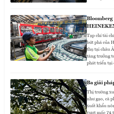
Bloomberg n
HEINEKEN 
Tạp chí tài c
bứt phá của 
thụ tại châu 
tăng trưởng t
phát triển tại
Ba giải phá
Thị trường xu
như gạo, cà p
xuất khẩu nôn
vượt mốc 74 t