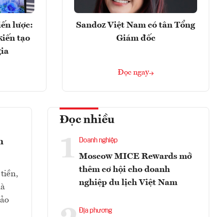
ến lược:
Sandoz Việt Nam có tân Tổng
kiến tạo
Giám đốc
gia
Đọc ngay
Đọc nhiều
1
h
Doanh nghiệp
Moscow MICE Rewards mở
thêm cơ hội cho doanh
tiền,
nghiệp du lịch Việt Nam
mà
bảo
Địa phương