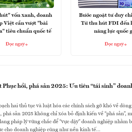
hút" vốn xanh, doanh
Bước ngoặt tư duy chi
p Việt cần vượt "bài
Từ thu hút FDI đến 
a" tiêu chuẩn quốc tế
năng lực quốc 
Đọc ngay
Đọc ngay
t Phục hồi, phá sản 2025: Ưu tiên “tái sinh” doan
bạch hai thủ tục và luật hóa các chính sách gỡ khó về dòng 
, phá sản 2025 không chỉ xóa bỏ định kiến về “phá sản”, 
lang pháp lý vững chắc để “vực dậy” doanh nghiệp nhằm 
ực cho doanh nghiệp cũng như nền kinh tế…