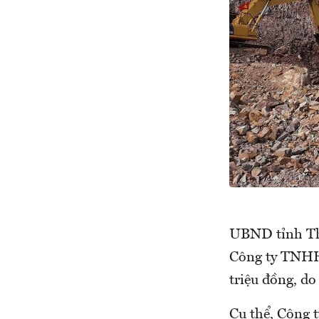
UBND tỉnh Th
Công ty TNHH 
triệu đồng, do
Cụ thể, Công 