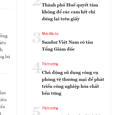
2
Thành phố Huế quyết tâm
không để các cam kết chỉ
dừng lại trên giấy
3
Nhà đầu tư
ưởng
Sandoz Việt Nam có tân
iêu
Tổng Giám đốc
nh
g lai
4
Thị trường
Chủ động sử dụng công cụ
phòng vệ thương mại để phát
triển công nghiệp hóa chất
iảm
bền vững
tiêu
đấu
5
Thị trường
t