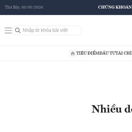
Thứ Bảy, 08/08/2026
CHỨNG KHOÁN
TIÊU ĐIỂM
ĐẦU TƯ
TÀI CH
Nhiều d