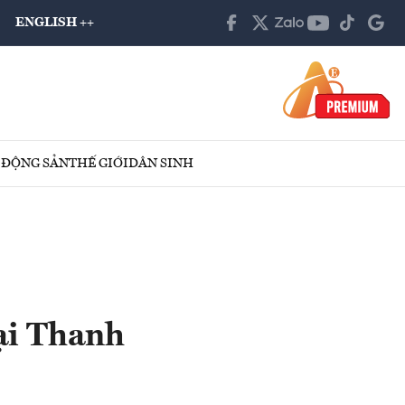
ENGLISH ++
 ĐỘNG SẢN
THẾ GIỚI
DÂN SINH
ại Thanh