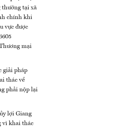
 thường tại xã
nh chính khi
hu vực được
,6605
 Thương mại
 giải pháp
ai thác về
ng phải nộp lại
y lợi Giang
 vì khai thác