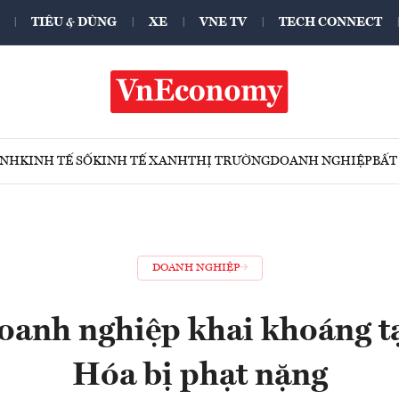
TIÊU & DÙNG
XE
VNE TV
TECH CONNECT
ÍNH
KINH TẾ SỐ
KINH TẾ XANH
THỊ TRƯỜNG
DOANH NGHIỆP
BẤT
DOANH NGHIỆP
oanh nghiệp khai khoáng t
Hóa bị phạt nặng