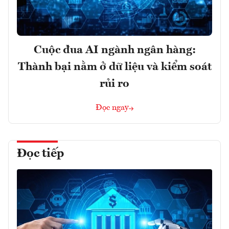
Cuộc đua AI ngành ngân hàng:
Thành bại nằm ở dữ liệu và kiểm soát
rủi ro
Đọc ngay
Đọc tiếp