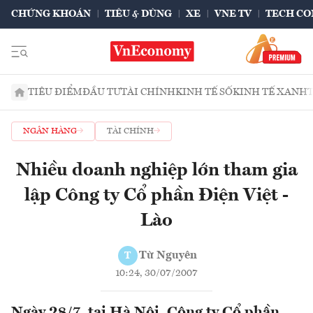
CHỨNG KHOÁN
TIÊU & DÙNG
XE
VNE TV
TECH CO
TIÊU ĐIỂM
ĐẦU TƯ
TÀI CHÍNH
KINH TẾ SỐ
KINH TẾ XANH
NGÂN HÀNG
TÀI CHÍNH
Nhiều doanh nghiệp lớn tham gia
lập Công ty Cổ phần Điện Việt -
Lào
Từ Nguyên
T
10:24, 30/07/2007
Ngày 28/7, tại Hà Nội, Công ty Cổ phần