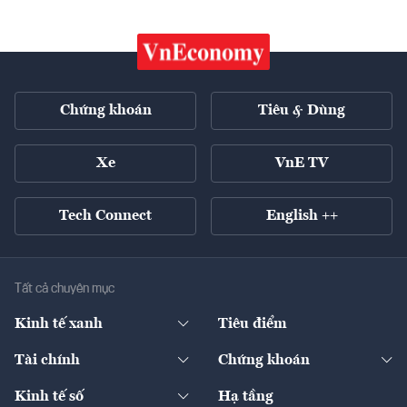
Chứng khoán
Tiêu & Dùng
Xe
VnE TV
Tech Connect
English ++
Tất cả chuyên mục
Kinh tế xanh
Tiêu điểm
Chuyển động xanh
Tài chính
Chứng khoán
Pháp lý
Ngân hàng
Doanh nghiệp niêm yết
Kinh tế số
Hạ tầng