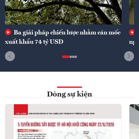
Ba giải pháp chiến lược nhằm cán mốc
xuất khẩu 74 tỷ USD
ngu
Dòng sự kiện