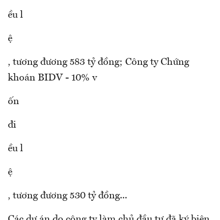
ều l
ệ
, tương đương 583 tỷ đồng; Công ty Chứng
khoán BIDV - 10% v
ốn
đi
ều l
ệ
, tương đương 530 tỷ đồng...
Các dự án do công ty làm chủ đầu tư đã ký biên