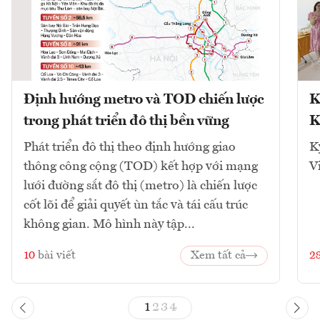
Định hướng metro và TOD chiến lược
K
trong phát triển đô thị bền vững
K
Phát triển đô thị theo định hướng giao
K
thông công cộng (TOD) kết hợp với mạng
V
lưới đường sắt đô thị (metro) là chiến lược
cốt lõi để giải quyết ùn tắc và tái cấu trúc
không gian. Mô hình này tập...
10
bài viết
Xem tất cả
2
1
2
3
4