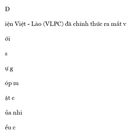
Đ
iện Việt - Lào (VLPC) đã chính thức ra mắt v
ới
s
ự g
óp m
ặt c
ủa nhi
ều c