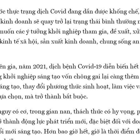
ước thực trạng dịch Covid đang dần được khống chế,
kinh doanh sẽ quay trở lại trạng thái bình thường
ốn các ý tưởng khởi nghiệp tham gia, đề xuất, xử l
kinh tế xã hội, sản xuất kinh doanh, chung sống an
n gia, năm 2021, dịch bệnh Covid-19 diễn biến hết 
 khởi nghiệp sáng tạo vốn chông gai lại càng thêm
áng tạo, thay đổi phương thức sinh hoạt, làm việc v
lựa chọn, mà trở thành bắt buộc.
uy có cơ, trong gian nan, thách thức có hy vọng, p
 thành động lực phát triển mới, đặc biệt đối với d
i mới sáng tạo. Hơn bao giờ hết, giờ là thời điểm đ