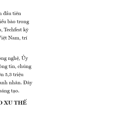
n đầu tiên
iều bào trong
, Techfest kỳ
Việt Nam, trí
ông nghệ, Ủy
ông tin, chúng
n 5,3 triệu
oanh nhân. Đây
sáng tạo.
O XU THẾ