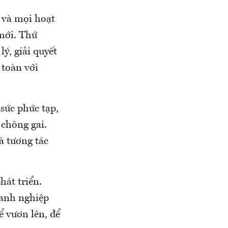
 và mọi hoạt
 mới. Thứ
ý, giải quyết
 toàn với
sức phức tạp,
 chông gai.
à tương tác
hát triển.
oanh nghiệp
ể vươn lên, để