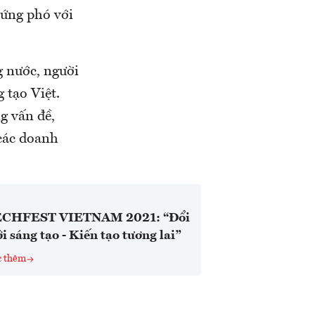
 ứng phó với
g nước, người
 tạo Việt.
g vấn đề,
 các doanh
CHFEST VIETNAM 2021: “Đổi
i sáng tạo - Kiến tạo tương lai”
c thêm