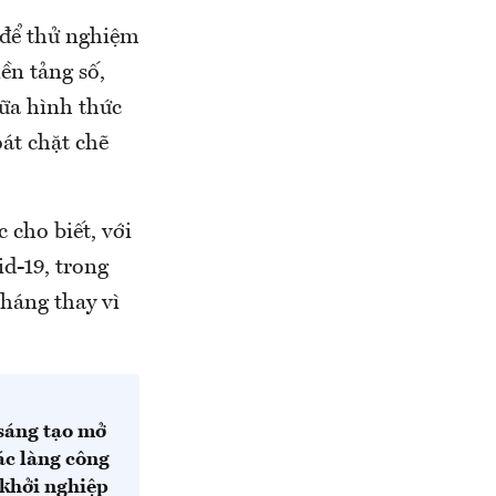
i để thử nghiệm
ền tảng số,
iữa hình thức
oát chặt chẽ
 cho biết, với
id-19, trong
tháng thay vì
 sáng tạo mở
ác làng công
 khởi nghiệp