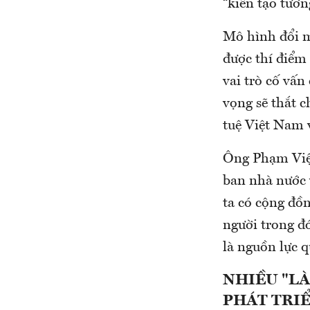
“kiến tạo tương
Mô hình đổi mớ
được thí điểm 
vai trò cố vấn
vọng sẽ thắt c
tuệ Việt Nam 
Ông Phạm Việt
ban nhà nước 
ta có cộng đồn
người trong đ
là nguồn lực q
NHIỀU "L
PHÁT TRI