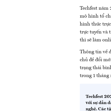
Techfest năm 2
mô hình tổ chứ
hình thức trực
trực tuyến và 
thì sẽ làm onl
Thông tin về đ
chủ đề đổi mới
trạng thái bìn
trong 1 tháng
Techfest 20
với sự dẫn d
nghệ. Các t