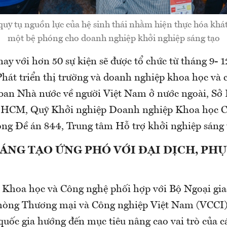
 quy tụ nguồn lực của hệ sinh thái nhằm hiện thực hóa khá
một bệ phóng cho doanh nghiệp khởi nghiệp sáng tạo
ay với hơn 50 sự kiện sẽ được tổ chức từ tháng 9- 1
Phát triển thị trường và doanh nghiệp khoa học và
an Nhà nước về người Việt Nam ở nước ngoài, Sở
.HCM, Quỹ Khởi nghiệp Doanh nghiệp Khoa học C
g Đề án 844, Trung tâm Hỗ trợ khởi nghiệp sáng 
ÁNG TẠO ỨNG PHÓ VỚI ĐẠI DỊCH, PHỤ
 Khoa học và Công nghệ phối hợp với Bộ Ngoại g
òng Thương mại và Công nghiệp Việt Nam (VCCI) 
quốc gia hướng đến mục tiêu nâng cao vai trò của c