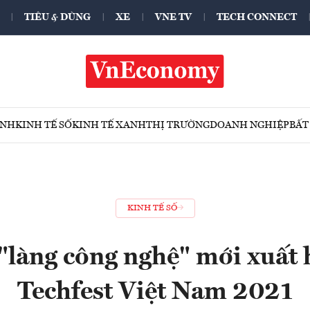
TIÊU & DÙNG
XE
VNE TV
TECH CONNECT
ÍNH
KINH TẾ SỐ
KINH TẾ XANH
THỊ TRƯỜNG
DOANH NGHIỆP
BẤT
KINH TẾ SỐ
"làng công nghệ" mới xuất h
Techfest Việt Nam 2021