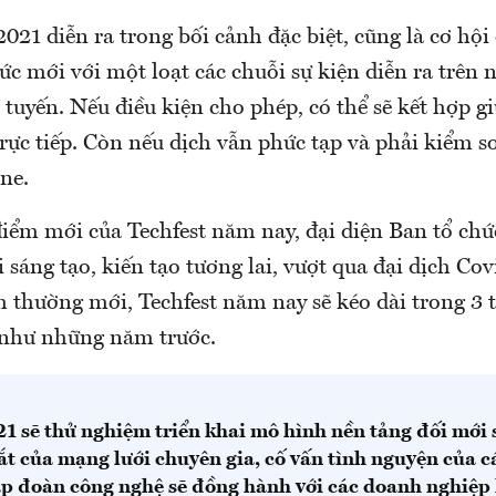
021 diễn ra trong bối cảnh đặc biệt, cũng là cơ hộ
c mới với một loạt các chuỗi sự kiện diễn ra trên n
 tuyến. Nếu điều kiện cho phép, có thể sẽ kết hợp g
trực tiếp. Còn nếu dịch vẫn phức tạp và phải kiểm s
ine.
iểm mới của Techfest năm nay, đại diện Ban tổ chức
 sáng tạo, kiến tạo tương lai, vượt qua đại dịch Cov
h thường mới, Techfest năm nay sẽ kéo dài trong 3 
 như những năm trước.
21 sẽ thử nghiệm triển khai mô hình nền tảng đối mới
ắt của mạng lưới chuyên gia, cố vấn tình nguyện của c
ập đoàn công nghệ sẽ đồng hành với các doanh nghiệp