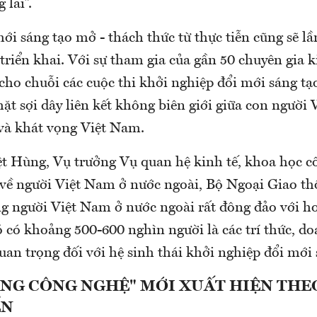
 lai”.
i sáng tạo mở - thách thức từ thực tiễn cũng sẽ lầ
triển khai. Với sự tham gia của gần 50 chuyên gia k
 cho chuỗi các cuộc thi khởi nghiệp đổi mới sáng tạo
hặt sợi dây liên kết không biên giới giữa con người 
và khát vọng Việt Nam.
 Hùng, Vụ trưởng Vụ quan hệ kinh tế, khoa học c
về người Việt Nam ở nước ngoài, Bộ Ngoại Giao th
g người Việt Nam ở nước ngoài rất đông đảo với hơ
ó có khoảng 500-600 nghìn người là các trí thức, d
uan trọng đối với hệ sinh thái khởi nghiệp đổi mới 
ÀNG CÔNG NGHỆ" MỚI XUẤT HIỆN THE
ỂN