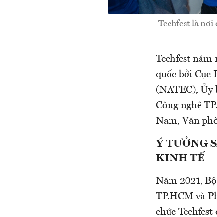
Techfest là nơi
Techfest năm n
quốc bởi Cục 
(NATEC), Ủy b
Công nghệ TP
Nam, Văn phòn
Ý TƯỞNG S
KINH TẾ
Năm 2021, Bộ
TP.HCM và Ph
chức Techfest 