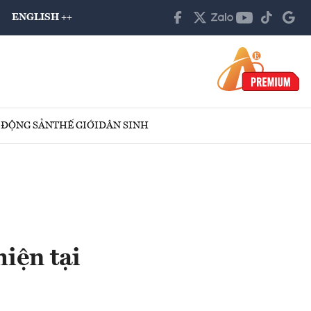
ENGLISH ++
 ĐỘNG SẢN
THẾ GIỚI
DÂN SINH
iện tại