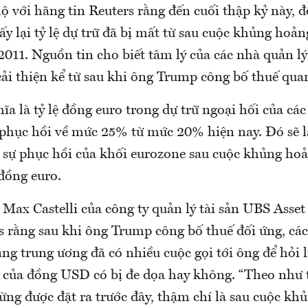
 lộ với hãng tin Reuters rằng đến cuối thập kỷ này,
ấy lại tỷ lệ dự trữ đã bị mất từ sau cuộc khủng hoả
11. Nguồn tin cho biết tâm lý của các nhà quản lý 
ải thiện kể từ sau khi ông Trump công bố thuế qua
ĩa là tỷ lệ đồng euro trong dự trữ ngoại hối của cá
 phục hồi về mức 25% từ mức 20% hiện nay. Đó sẽ 
 sự phục hồi của khối eurozone sau cuộc khủng ho
 đồng euro.
a Max Castelli của công ty quản lý tài sản UBS Ass
s rằng sau khi ông Trump công bố thuế đối ứng, cá
ng trung ương đã có nhiều cuộc gọi tới ông để hỏi li
n của đồng USD có bị đe dọa hay không. “Theo như 
ừng được đặt ra trước đây, thậm chí là sau cuộc kh