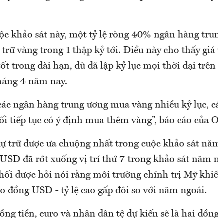
ộc khảo sát này, một tỷ lệ ròng 40% ngân hàng tru
trữ vàng trong 1 thập kỷ tới. Điều này cho thấy giá 
tốt trong dài hạn, dù đã lập kỷ lục mọi thời đại trê
háng 4 năm nay.
các ngân hàng trung ương mua vàng nhiều kỷ lục, c
ối tiếp tục có ý định mua thêm vàng”, báo cáo của 
dự trữ được ưa chuộng nhất trong cuộc khảo sát nă
SD đã rớt xuống vị trí thứ 7 trong khảo sát năm 
 hối được hỏi nói rằng môi trường chính trị Mỹ khi
o đồng USD - tỷ lệ cao gấp đôi so với năm ngoái.
ồng tiền, euro và nhân dân tệ dự kiến sẽ là hai đồn