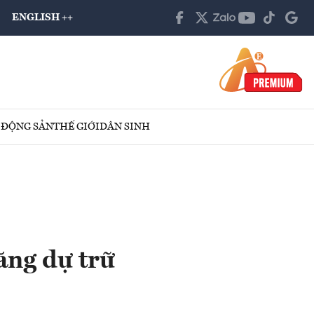
ENGLISH ++
 ĐỘNG SẢN
THẾ GIỚI
DÂN SINH
ăng dự trữ