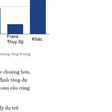
 tương ứng trong
ợc chuộng hơn,
định tăng dự
 toàn cầu cũng
lý dự trữ