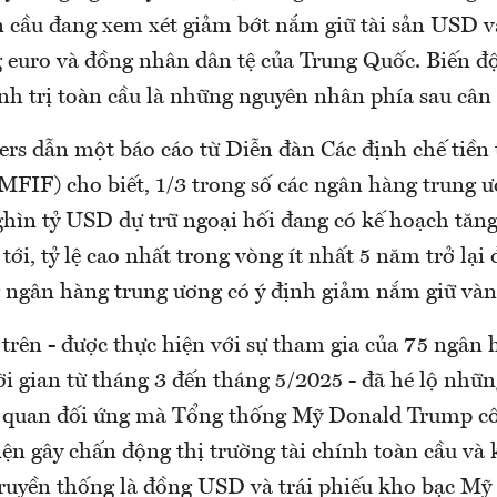
n cầu đang xem xét giảm bớt nắm giữ tài sản USD 
g euro và đồng nhân dân tệ của Trung Quốc. Biến 
nh trị toàn cầu là những nguyên nhân phía sau cân
rs dẫn một báo cáo từ Diễn đàn Các định chế tiền t
MFIF) cho biết, 1/3 trong số các ngân hàng trung 
ghìn tỷ USD dự trữ ngoại hối đang có kế hoạch tăn
tới, tỷ lệ cao nhất trong vòng ít nhất 5 năm trở lại 
g ngân hàng trung ương có ý định giảm nắm giữ vàn
trên - được thực hiện với sự tham gia của 75 ngân 
i gian từ tháng 3 đến tháng 5/2025 - đã hé lộ nhữn
ế quan đối ứng mà Tổng thống Mỹ Donald Trump c
ện gây chấn động thị trường tài chính toàn cầu và 
truyền thống là đồng USD và trái phiếu kho bạc Mỹ 