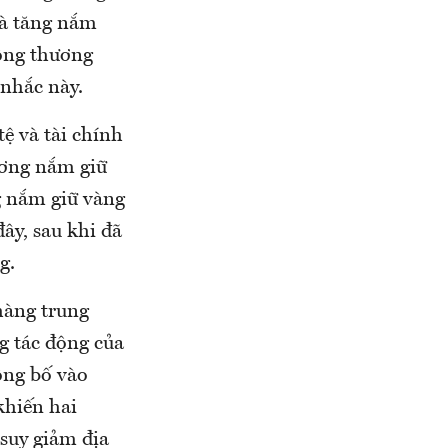
và tăng nắm
động thương
 nhắc này.
ệ và tài chính
ương nắm giữ
g nắm giữ vàng
đây, sau khi đã
g.
hàng trung
g tác động của
ông bố vào
khiến hai
suy giảm địa