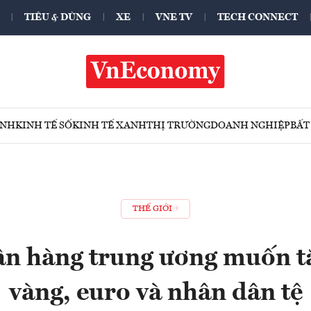
TIÊU & DÙNG
XE
VNE TV
TECH CONNECT
ÍNH
KINH TẾ SỐ
KINH TẾ XANH
THỊ TRƯỜNG
DOANH NGHIỆP
BẤT
THẾ GIỚI
n hàng trung ương muốn t
vàng, euro và nhân dân tệ