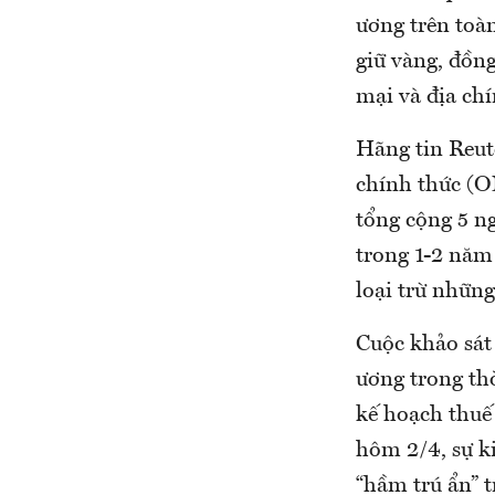
ương trên toà
giữ vàng, đồn
mại và địa chí
Hãng tin Reute
chính thức (O
tổng cộng 5 n
trong 1-2 năm 
loại trừ nhữn
Cuộc khảo sát 
ương trong thờ
kế hoạch thu
hôm 2/4, sự ki
“hầm trú ẩn” 