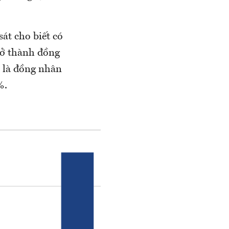
át cho biết có
trở thành đồng
ó là đồng nhân
%.