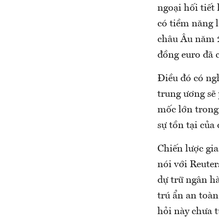
ngoại hối tiết
có tiềm năng l
châu Âu năm 20
đồng euro đã c
Điều đó có ngh
trung ương sẽ
mốc lớn trong
sự tồn tại của
Chiến lược gi
nói với Reuter
dự trữ ngân hà
trú ẩn an toà
hỏi này chưa t