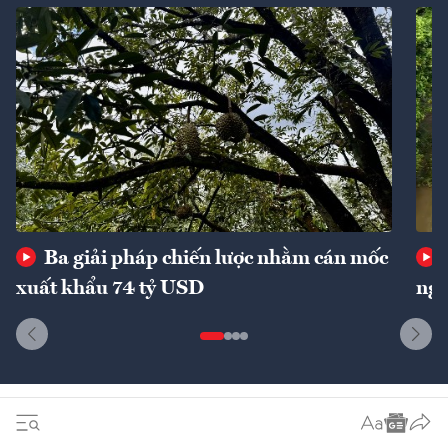
Ba giải pháp chiến lược nhằm cán mốc
xuất khẩu 74 tỷ USD
ngu