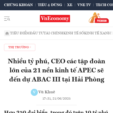
CHỨNG KHOÁN
TIÊU & DÙNG
XE
VNE TV
TECH CO
TIÊU ĐIỂM
ĐẦU TƯ
TÀI CHÍNH
KINH TẾ SỐ
KINH TẾ XANH
THỊ TRƯỜNG
Nhiều tỷ phú, CEO các tập đoàn
lớn của 21 nền kinh tế APEC sẽ
đến dự ABAC III tại Hải Phòng
Vũ Khuê
V
17:31, 21/06/2025
Hơn 250 đại biểu, trong đó trên 10 tỷ phú