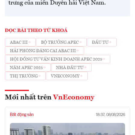
trưng của miền Duyên hải Việt Nam.
ĐỌC BÀI THEO TỪ KHOÁ
ABAC III
BỘ TRƯỞNG APEC
ĐẦU TƯ
HẢI PHÒNG ĐĂNG CAI ABAC III
HỘI ĐỒNG TƯ VẤN KINH DOANH APEC 2025
NĂM APEC 2025
NHÀ ĐẦU TƯ
THỊ TRƯỜNG
VNECONOMY
Mới nhất trên
VnEconomy
Bất động sản
18:37, 08/08/2026