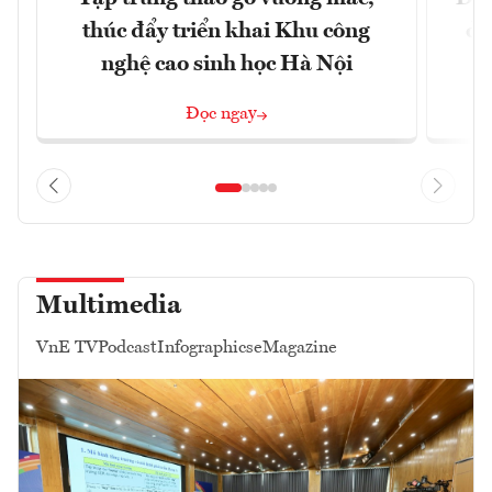
thúc đẩy triển khai Khu công
dự
nghệ cao sinh học Hà Nội
Đọc ngay
Multimedia
VnE TV
Podcast
Infographics
eMagazine