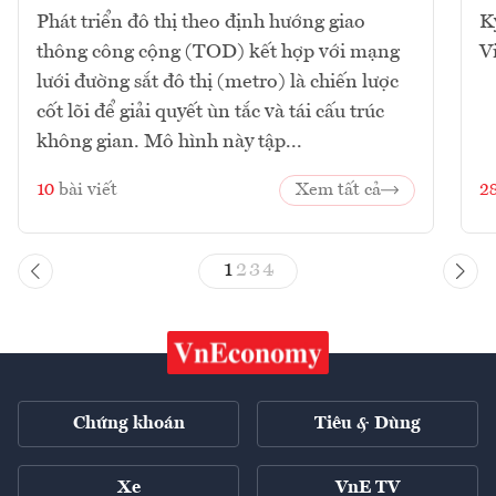
Phát triển đô thị theo định hướng giao
K
thông công cộng (TOD) kết hợp với mạng
V
lưới đường sắt đô thị (metro) là chiến lược
cốt lõi để giải quyết ùn tắc và tái cấu trúc
không gian. Mô hình này tập...
10
bài viết
Xem tất cả
2
1
2
3
4
Chứng khoán
Tiêu & Dùng
Xe
VnE TV