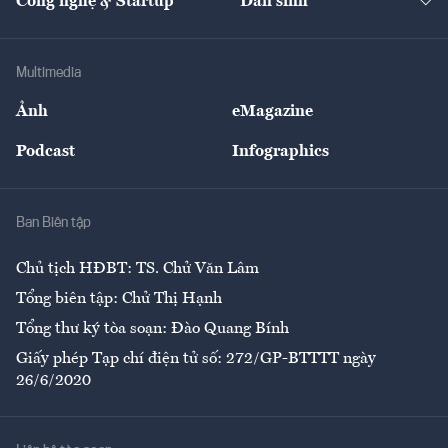
Công nghệ & Startup
Dân sinh
Tư vấn
Nông sản
Doanh nhân
Tư vấn Tiêu & Dùng
Infographics
Hạ tầng
Sức khỏe
Khung pháp lý
Doanh nghiệp
Địa phương
Thị trường
Bảo hiểm
Multimedia
Sự kiện
Nhân lực
Ảnh
eMagazine
Đẹp +
An sinh
Podcast
Infographics
Giải trí
Y tế
Nhà
Ban Biên tập
Ẩm thực
Chủ tịch HĐBT: TS. Chử Văn Lâm
Tổng biên tập: Chử Thị Hạnh
Tổng thư ký tòa soạn: Đào Quang Bính
Giấy phép Tạp chí điện tử số: 272/GP-BTTTT ngày
26/6/2020