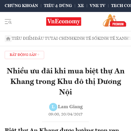
CHỨNG KHOÁN
TIÊU & DÙNG
XE
VNE TV
TECH CO
TIÊU ĐIỂM
ĐẦU TƯ
TÀI CHÍNH
KINH TẾ SỐ
KINH TẾ XANH
BẤT ĐỘNG SẢN
Nhiều ưu đãi khi mua biệt thự An
Khang trong Khu đô thị Dương
Nội
Lam Giang
L
09:00, 20/04/2017
Biệt thự An Khang được hưởng trọn vẹn