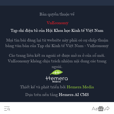
Bản quyền thuộc về
VnEconomy
Tạp chí điện tử của Hội Khoa học Kinh tế Việt Nam
Mọi tin bài đăng lại từ website này phải có sự chấp thuận
bằng văn bản của
Tạp chí Kinh tế Việt Nam - VnEconomy
Các trang liên kết ra ngoài sẽ được mở ra ở cửa sổ mới.
VnEconomy không chịu trách nhiệm nội dung các trang
ngoài.
Thiết kế và phát triển bởi
Hemera Media
Dựa trên nền tảng
Hemera AI CMS