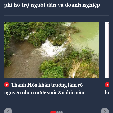
phí hỗ trợ người dân và doanh nghiệp
Thanh Hóa khẩn trương làm rõ
nguyên nhân nước suối Xú đổi màu
kin