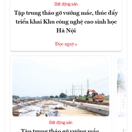
Bất động sản
Tập trung tháo gỡ vướng mắc, thúc đẩy
triển khai Khu công nghệ cao sinh học
Hà Nội
Đọc ngay
Bất động sản
Tập trung tháo gỡ vướng mắc,
Đồn