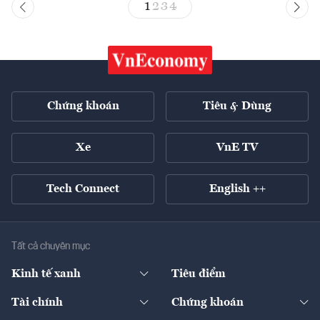
1
2
3
4
Chứng khoán
Tiêu & Dùng
Xe
VnE TV
Tech Connect
English ++
Tất cả chuyên mục
Kinh tế xanh
Tiêu điểm
Chuyển động xanh
Tài chính
Chứng khoán
Pháp lý