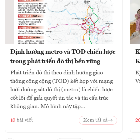
Định hướng metro và TOD chiến lược
K
trong phát triển đô thị bền vững
K
Phát triển đô thị theo định hướng giao
K
thông công cộng (TOD) kết hợp với mạng
V
lưới đường sắt đô thị (metro) là chiến lược
cốt lõi để giải quyết ùn tắc và tái cấu trúc
không gian. Mô hình này tập...
10
bài viết
Xem tất cả
2