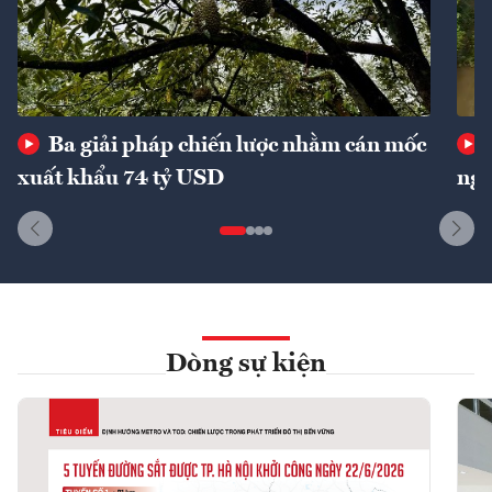
Ba giải pháp chiến lược nhằm cán mốc
xuất khẩu 74 tỷ USD
ngu
Dòng sự kiện