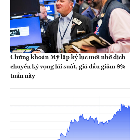
Chứng khoán Mỹ lập kỷ lục mới nhờ dịch
chuyển kỳ vọng lãi suất, giá dầu giảm 8%
tuần này