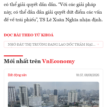
có thể giải quyết dần dần. “Với các giải pháp
này, có thể dần dần giải quyết dứt điểm các vấn
đề về trái phiếu”, TS Lê Xuân Nghĩa nhận định.
ĐỌC BÀI THEO TỪ KHOÁ
NHỜ ĐÂU THỊ TRƯỜNG ĐANG LAO DỐC THẢM HẠI
BỖNG CHỐC RỰC RỠ
Mới nhất trên
VnEconomy
Bất động sản
18:37, 08/08/2026