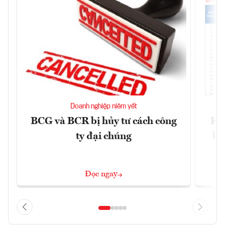
Doanh nghiệp niêm yết
BCG và BCR bị hủy tư cách công
Kh
ty đại chúng
ba
Đọc ngay