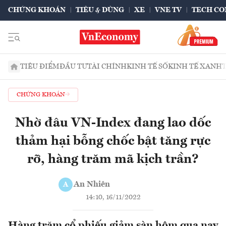
CHỨNG KHOÁN
TIÊU & DÙNG
XE
VNE TV
TECH CO
TIÊU ĐIỂM
ĐẦU TƯ
TÀI CHÍNH
KINH TẾ SỐ
KINH TẾ XANH
CHỨNG KHOÁN
Nhờ đâu VN-Index đang lao dốc
thảm hại bỗng chốc bật tăng rực
rỡ, hàng trăm mã kịch trần?
An Nhiên
A
14:10, 16/11/2022
Hàng trăm cổ phiếu giảm sàn hôm qua nay