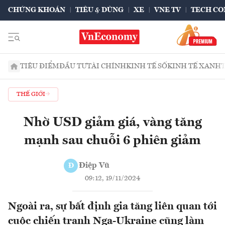
CHỨNG KHOÁN
TIÊU & DÙNG
XE
VNE TV
TECH CO
TIÊU ĐIỂM
ĐẦU TƯ
TÀI CHÍNH
KINH TẾ SỐ
KINH TẾ XANH
THẾ GIỚI
Nhờ USD giảm giá, vàng tăng
mạnh sau chuỗi 6 phiên giảm
Điệp Vũ
Đ
09:12, 19/11/2024
Ngoài ra, sự bất định gia tăng liên quan tới
cuộc chiến tranh Nga-Ukraine cũng làm