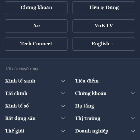
Chứng khoán
Tiêu & Dùng
Xe
VnE TV
Tech Connect
English ++
Tất cả chuyên mục
Kinh tế xanh
Tiêu điểm
Chuyển động xanh
Tài chính
Chứng khoán
Pháp lý
Ngân hàng
Doanh nghiệp niêm yết
Kinh tế số
Hạ tầng
Thương hiệu xanh
Thị trường vốn
Thị trường
Sản phẩm - Thị trường
Bất động sản
Thị trường
Diễn đàn
Thuế
Đầu tư
Tài sản số
Chính sách
Xuất nhập khẩu
Thế giới
Doanh nghiệp
Bảo hiểm
Quốc tế
Dịch vụ số
Thị trường
Khung pháp lý
Kinh tế
Chuyển động