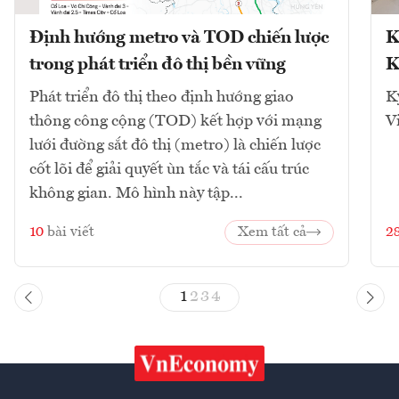
Định hướng metro và TOD chiến lược
K
trong phát triển đô thị bền vững
K
Phát triển đô thị theo định hướng giao
K
thông công cộng (TOD) kết hợp với mạng
V
lưới đường sắt đô thị (metro) là chiến lược
cốt lõi để giải quyết ùn tắc và tái cấu trúc
không gian. Mô hình này tập...
10
bài viết
Xem tất cả
2
1
2
3
4