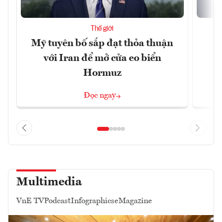
Thế giới
Mỹ tuyên bố sắp đạt thỏa thuận
“
với Iran để mở cửa eo biển
g
Hormuz
Đọc ngay
Multimedia
VnE TV
Podcast
Infographics
eMagazine