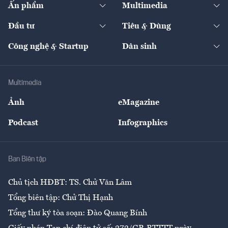
Ấn phẩm
Multimedia
Khung pháp lý
Start-up
Dự án
Công nghiệp
Chuyển động 24h
Đối thoại
The Guide
Video
Đầu tư
Tiêu & Dùng
Quản trị số
Cafe BĐS
Thị trường
Kinh doanh
Kết nối
Tạp chí kinh tế Việt Nam
eMagazine
Nhà đầu tư
Du lịch
Công nghệ & Startup
Dân sinh
Tư vấn
Nông sản
Doanh nhân
Tư vấn Tiêu & Dùng
Infographics
Hạ tầng
Sức khỏe
Khung pháp lý
Doanh nghiệp
Địa phương
Thị trường
Bảo hiểm
Multimedia
Sự kiện
Nhân lực
Ảnh
eMagazine
Đẹp +
An sinh
Podcast
Infographics
Giải trí
Y tế
Nhà
Ban Biên tập
Ẩm thực
Chủ tịch HĐBT: TS. Chử Văn Lâm
Tổng biên tập: Chử Thị Hạnh
Tổng thư ký tòa soạn: Đào Quang Bính