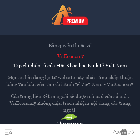
Bản quyền thuộc về
VnEconomy
Tạp chí điện tử của Hội Khoa học Kinh tế Việt Nam
Mọi tin bài đăng lại từ website này phải có sự chấp thuận
bằng văn bản của
Tạp chí Kinh tế Việt Nam - VnEconomy
Các trang liên kết ra ngoài sẽ được mở ra ở cửa sổ mới.
VnEconomy không chịu trách nhiệm nội dung các trang
ngoài.
Thiết kế và phát triển bởi
Hemera Media