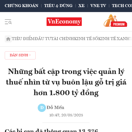
CHỨNG KHOÁN
TIÊU & DÙNG
XE
VNE TV
TECH CO
TIÊU ĐIỂM
ĐẦU TƯ
TÀI CHÍNH
KINH TẾ SỐ
KINH TẾ XANH
DÂN SINH
Những bất cập trong việc quản lý
thuế nhìn từ vụ buôn lậu gỗ trị giá
hơn 1.800 tỷ đồng
Đỗ Mến
Đ
10:47, 20/05/2025
Các bị can đã thông quan 13.376