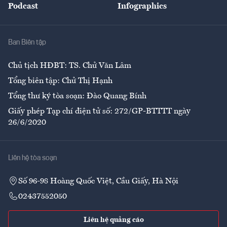
Podcast
Infographics
Giải trí
Y tế
Nhà
Ban Biên tập
Ẩm thực
Chủ tịch HĐBT: TS. Chử Văn Lâm
Tổng biên tập: Chử Thị Hạnh
Tổng thư ký tòa soạn: Đào Quang Bính
Giấy phép Tạp chí điện tử số: 272/GP-BTTTT ngày
26/6/2020
Liên hệ tòa soạn
Số 96-98 Hoàng Quốc Việt, Cầu Giấy, Hà Nội
02437552050
Liên hệ quảng cáo