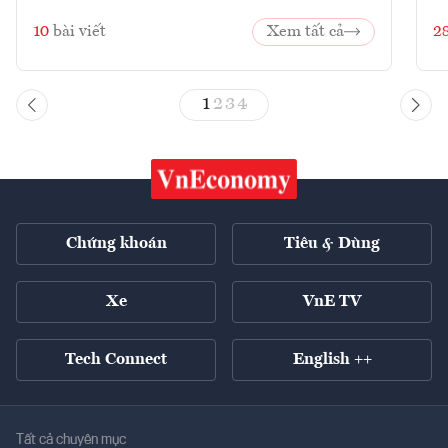
10
bài viết
Xem tất cả
2
1
2
3
4
Chứng khoán
Tiêu & Dùng
Xe
VnE TV
Tech Connect
English ++
Tất cả chuyên mục