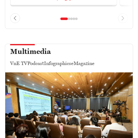
Multimedia
VnE TV
Podcast
Infographics
eMagazine