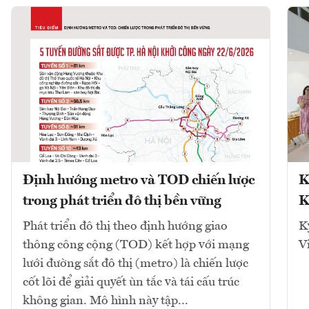
Định hướng metro và TOD chiến lược
K
trong phát triển đô thị bền vững
K
Phát triển đô thị theo định hướng giao
K
thông công cộng (TOD) kết hợp với mạng
V
lưới đường sắt đô thị (metro) là chiến lược
cốt lõi để giải quyết ùn tắc và tái cấu trúc
không gian. Mô hình này tập...