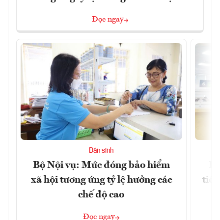
Đọc ngay
Dân sinh
Bộ Nội vụ: Mức đóng bảo hiểm
Bộ
xã hội tương ứng tỷ lệ hưởng các
tiề
chế độ cao
Đọc ngay