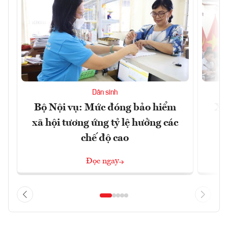
Dân sinh
Bộ Nội vụ: Mức đóng bảo hiểm
Xâ
xã hội tương ứng tỷ lệ hưởng các
p
chế độ cao
Đọc ngay