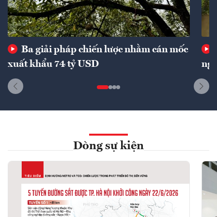
Ba giải pháp chiến lược nhằm cán mốc
xuất khẩu 74 tỷ USD
ngu
Dòng sự kiện