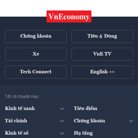
Chứng khoán
Tiêu & Dùng
Xe
VnE TV
Tech Connect
English ++
Tất cả chuyên mục
Kinh tế xanh
Tiêu điểm
Chuyển động xanh
Tài chính
Chứng khoán
Pháp lý
Ngân hàng
Doanh nghiệp niêm yết
Kinh tế số
Hạ tầng