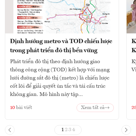
Định hướng metro và TOD chiến lược
K
trong phát triển đô thị bền vững
K
Phát triển đô thị theo định hướng giao
K
thông công cộng (TOD) kết hợp với mạng
V
lưới đường sắt đô thị (metro) là chiến lược
cốt lõi để giải quyết ùn tắc và tái cấu trúc
không gian. Mô hình này tập...
10
bài viết
Xem tất cả
2
1
2
3
4