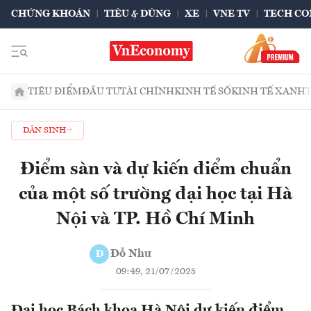
CHỨNG KHOÁN
TIÊU & DÙNG
XE
VNE TV
TECH CO
TIÊU ĐIỂM
ĐẦU TƯ
TÀI CHÍNH
KINH TẾ SỐ
KINH TẾ XANH
DÂN SINH
Điểm sàn và dự kiến điểm chuẩn
của một số trường đại học tại Hà
Nội và TP. Hồ Chí Minh
Đỗ Như
Đ
09:49, 21/07/2025
Đại học Bách khoa Hà Nội dự kiến điểm