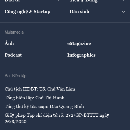
Đầu tư
Tiêu & Dùng
Quản trị số
Cafe BĐS
Thị trường
Kinh doanh
Kết nối
Tạp chí kinh tế Việt Nam
eMagazine
Nhà đầu tư
Du lịch
Công nghệ & Startup
Dân sinh
Tư vấn
Nông sản
Doanh nhân
Tư vấn Tiêu & Dùng
Infographics
Hạ tầng
Sức khỏe
Khung pháp lý
Doanh nghiệp
Địa phương
Thị trường
Bảo hiểm
Multimedia
Sự kiện
Nhân lực
Ảnh
eMagazine
Đẹp +
An sinh
Podcast
Infographics
Giải trí
Y tế
Nhà
Ban Biên tập
Ẩm thực
Chủ tịch HĐBT: TS. Chử Văn Lâm
Tổng biên tập: Chử Thị Hạnh
Tổng thư ký tòa soạn: Đào Quang Bính
Giấy phép Tạp chí điện tử số: 272/GP-BTTTT ngày
26/6/2020