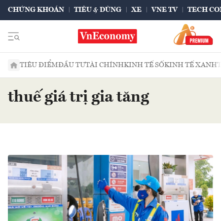
CHỨNG KHOÁN
TIÊU & DÙNG
XE
VNE TV
TECH CO
TIÊU ĐIỂM
ĐẦU TƯ
TÀI CHÍNH
KINH TẾ SỐ
KINH TẾ XANH
thuế giá trị gia tăng