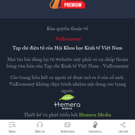
Bản quyền thuộc về
VnEconomy
Tạp chí điện tử của Hội Khoa học Kinh tế Việt Nam
Mọi tin bài đăng lại từ website này phải có sự chấp thuận
bằng văn bản của
Tạp chí Kinh tế Việt Nam - VnEconomy
Các trang liên kết ra ngoài sẽ được mở ra ở cửa sổ mới.
VnEconomy không chịu trách nhiệm nội dung các trang
ngoài.
Thiết kế và phát triển bởi
Hemera Media
Dựa trên nền tảng
Hemera AI CMS
Menu
Điểm tin
Multimedia
Askonomy
Liên kết