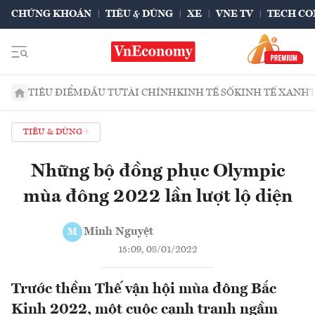
CHỨNG KHOÁN
TIÊU & DÙNG
XE
VNE TV
TECH CO
TIÊU ĐIỂM
ĐẦU TƯ
TÀI CHÍNH
KINH TẾ SỐ
KINH TẾ XANH
TIÊU & DÙNG
Những bộ đồng phục Olympic
mùa đông 2022 lần lượt lộ diện
Minh Nguyệt
M
15:09, 08/01/2022
Trước thềm Thế vận hội mùa đông Bắc
Kinh 2022, một cuộc cạnh tranh ngầm