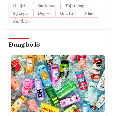
Du lịch
Sức khỏe
Thị trường
Sự kiện
Đẹp +
Giải trí
Nhà
Ẩm thực
Đừng bỏ lỡ