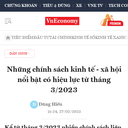
CHỨNG KHOÁN
TIÊU & DÙNG
XE
VNE TV
TECH CO
TIÊU ĐIỂM
ĐẦU TƯ
TÀI CHÍNH
KINH TẾ SỐ
KINH TẾ XANH
DÂN SINH
Những chính sách kinh tế - xã hội
nổi bật có hiệu lực từ tháng
3/2023
Dũng Hiếu
D
15:24, 27/02/2023
Kể từ tháng 3/2023 nhiều chính sách liên