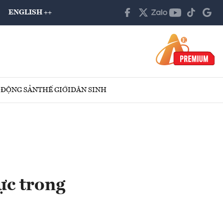
ENGLISH ++
 ĐỘNG SẢN
THẾ GIỚI
DÂN SINH
ực trong