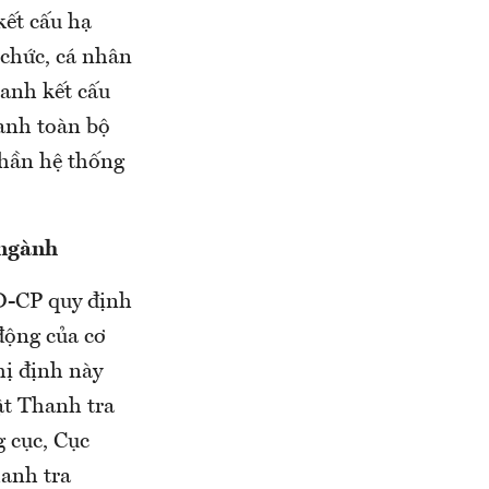
kết cấu hạ
 chức, cá nhân
oanh kết cấu
anh toàn bộ
phần hệ thống
 ngành
Đ-CP quy định
động của cơ
hị định này
ật Thanh tra
 cục, Cục
hanh tra