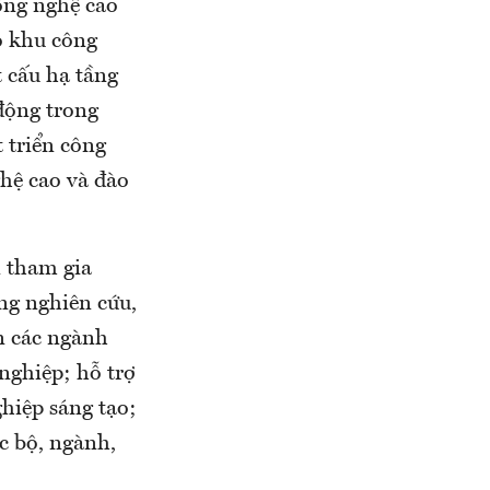
công nghệ cao
ào khu công
 cấu hạ tầng
 động trong
 triển công
hệ cao và đào
n tham gia
ng nghiên cứu,
n các ngành
nghiệp; hỗ trợ
hiệp sáng tạo;
c bộ, ngành,