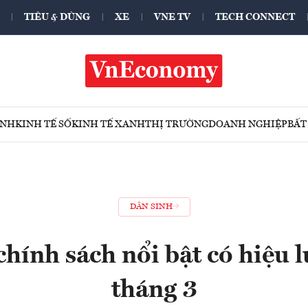
TIÊU & DÙNG
XE
VNE TV
TECH CONNECT
ÍNH
KINH TẾ SỐ
KINH TẾ XANH
THỊ TRƯỜNG
DOANH NGHIỆP
BẤT
DÂN SINH
hính sách nổi bật có hiệu l
tháng 3