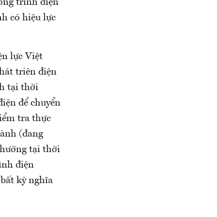
ng trình điện
h có hiệu lực
n lực Việt
át triên điện
 tại thời
điện để chuyển
iểm tra thực
hành (đang
thường tại thời
ình điện
bất kỳ nghĩa