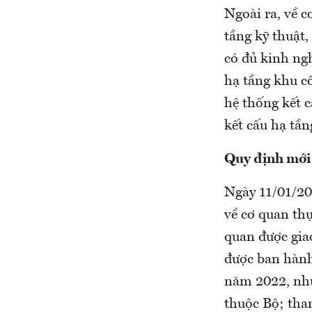
Ngoài ra, về 
tầng kỹ thuật
có đủ kinh ng
hạ tầng khu c
hệ thống kết 
kết cấu hạ tần
Quy định mới 
Ngày 11/01/2
về cơ quan th
quan được gia
được ban hành
năm 2022, như
thuộc Bộ; tha