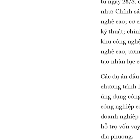
từ ngày 25/3, 
như: Chính sác
nghệ cao; cơ 
kỹ thuật; chín
khu công nghệ
nghệ cao, ươm
tạo nhân lực c
Các dự án đầu
chương trình h
ứng dụng công
công nghiệp c
doanh nghiệp 
hỗ trợ vốn vay
địa phương.