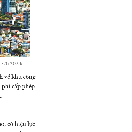
áng 3/2024.
nh về khu công
ệ phí cấp phép
..
, có hiệu lực