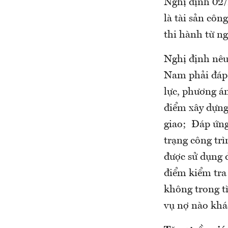
Nghị định 02/
là tài sản cô
thi hành từ n
Nghị định nêu
Nam phải đáp 
lực, phương án
điểm xây dựng 
giao; Đáp ứng 
trạng công tr
được sử dụng đ
điểm kiểm tra 
không trong t
vụ nợ nào khá