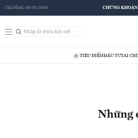
Chủ Nhật, 09/08/2026
CHỨNG KHOÁN
TIÊU ĐIỂM
ĐẦU TƯ
TÀI CH
Những c