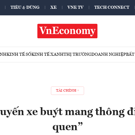
TIÊU & DÙNG
XE
VNE TV
TECH CONNECT
ÍNH
KINH TẾ SỐ
KINH TẾ XANH
THỊ TRƯỜNG
DOANH NGHIỆP
BẤT
TÀI CHÍNH
yến xe buýt mang thông đ
quen”