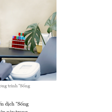
ơng trình “Sống
ến dịch “Sống