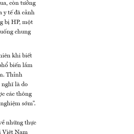
qua, còn tưởng
a y tế đã cảnh
g bị HP, một
n uống chung
iên khi biết
phổ biến lắm
ệm. Thỉnh
 nghĩ là do
ợc các thông
t nghiệm sớm”.
về những thực
ời Việt Nam