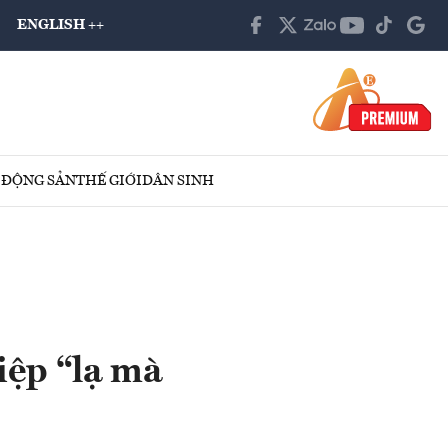
ENGLISH ++
 ĐỘNG SẢN
THẾ GIỚI
DÂN SINH
iệp “lạ mà