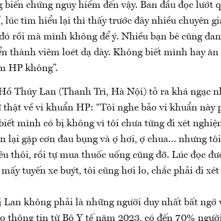
g biến chứng nguy hiểm đến vậy. Ban đầu đọc lướt 
 lúc tìm hiểu lại thì thấy trước đây nhiều chuyên gi
 đó rồi mà mình không để ý. Nhiều bạn bè cũng đan
ển thành viêm loét dạ dày. Không biết mình hay ă
ễm HP không”.
 Hồ Thúy Lan (Thanh Trì, Hà Nội) tỏ ra khá ngạc nh
 thật về vi khuẩn HP: “Tôi nghe bảo vi khuẩn này 
iết mình có bị không vì tôi chưa từng đi xét nghi
n lại gặp cơn đau bụng và ợ hơi, ợ chua… nhưng tôi
êu thôi, rồi tự mua thuốc uống cũng đỡ. Lúc đọc đư
 mấy tuyến xe buýt, tôi cũng hơi lo, chắc phải đi xé
 Lan không phải là những người duy nhất bất ngờ 
eo thông tin từ Bộ Y tế năm 2023, có đến 70% ngư