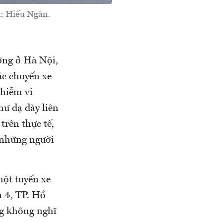
h: Hiếu Ngân.
ờng ở Hà Nội,
c chuyến xe
nhiễm vi
ư dạ dày liên
trên thực tế,
 những người
một tuyến xe
 4, TP. Hồ
ng không nghĩ