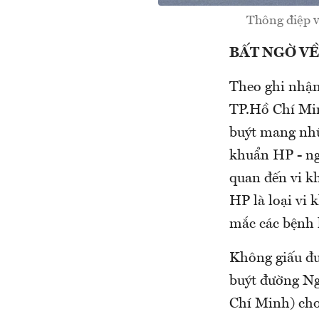
Thông điệp v
BẤT NGỜ VỀ
Theo ghi nhận
TP.Hồ Chí Min
buýt mang nhữ
khuẩn HP - ng
quan đến vi kh
HP là loại vi
mắc các bệnh l
Không giấu đư
buýt đường N
Chí Minh) cho