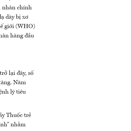
n nhân chính
dạ dày bị xơ
Thế giới (WHO)
nhân hàng đầu
ở lại đây, số
c tăng. Năm
nh lý tiêu
ầy Thuốc trẻ
Xanh” nhằm