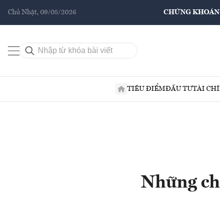
Chủ Nhật, 09/08/2026
CHỨNG KHOÁN
TIÊU ĐIỂM
ĐẦU TƯ
TÀI CH
Những chu