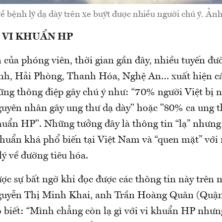
ề bệnh lý dạ dày trên xe buýt được nhiều người chú ý. Ản
 VI KHUẨN HP
 của phóng viên, thời gian gần đây, nhiều tuyến đư
h, Hải Phòng, Thanh Hóa, Nghệ An… xuất hiện cá
ng thông điệp gây chú ý như: “70% người Việt bị 
uyên nhân gây ung thư dạ dày" hoặc "80% ca ung th
uẩn HP". Những tưởng đây là thông tin “lạ” nhưng 
 khuẩn khá phổ biến tại Việt Nam và “quen mặt” với
ý về đường tiêu hóa.
ợc sự bất ngờ khi đọc được các thông tin này trên 
guyễn Thị Minh Khai, anh Trần Hoàng Quân (Quận
 biết: “Mình chẳng còn lạ gì với vi khuẩn HP như