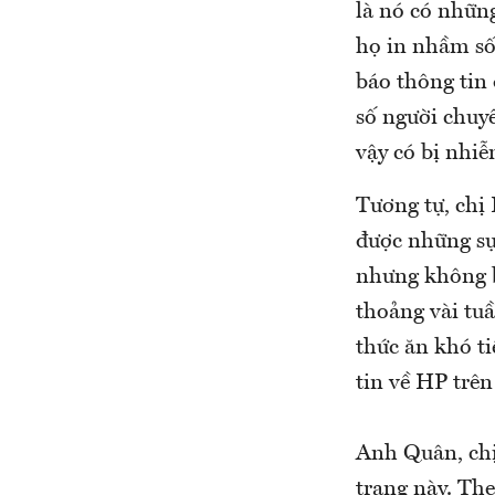
là nó có nhữn
họ in nhầm số,
báo thông tin
số người chuy
vậy có bị nhi
Tương tự, chị
được những sự
nhưng không b
thoảng vài tuầ
thức ăn khó ti
tin về HP trên
Anh Quân, chị
trạng này. Th