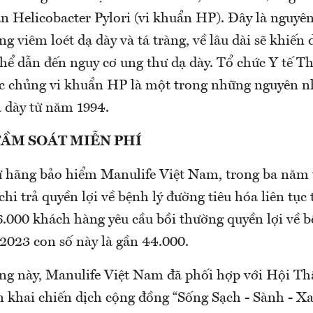
n Helicobacter Pylori (vi khuẩn HP). Đây là nguyê
ng viêm loét dạ dày và tá tràng, về lâu dài sẽ khiến 
 thể dẫn đến nguy cơ ung thư dạ dày. Tổ chức Y tế 
các chủng vi khuẩn HP là một trong những nguyên 
ạ dày từ năm 1994.
TẦM SOÁT MIỄN PHÍ
ừ hãng bảo hiểm Manulife Việt Nam, trong ba năm tr
chi trả quyền lợi về bệnh lý đường tiêu hóa liên tụ
.000 khách hàng yêu cầu bồi thường quyền lợi về bệ
2023 con số này là gần 44.000.
ạng này, Manulife Việt Nam đã phối hợp với Hội Th
n khai chiến dịch cộng đồng “Sống Sạch - Sành - 