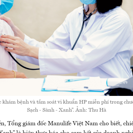
 khám bệnh và tầm soát vi khuẩn HP miễn phí trong chư
Sạch - Sành - Xanh”. Ảnh: Thu Hà
n, Tổng giám đốc Manulife Việt Nam cho biết, chi