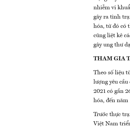
nhiễm vi khuẩ
gây ra tình trạ
hóa, từ đó có
cũng liệt kê 
gây ung thư d
THAM GIA 
Theo số liệu t
lượng yêu cầu 
2021 có gần 26
hóa, đến năm 
Trước thực tr
Việt Nam triể