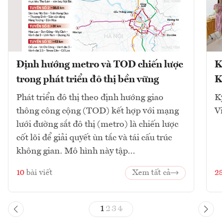
Định hướng metro và TOD chiến lược
K
trong phát triển đô thị bền vững
K
Phát triển đô thị theo định hướng giao
K
thông công cộng (TOD) kết hợp với mạng
V
lưới đường sắt đô thị (metro) là chiến lược
cốt lõi để giải quyết ùn tắc và tái cấu trúc
không gian. Mô hình này tập...
10
bài viết
Xem tất cả
2
1
2
3
4