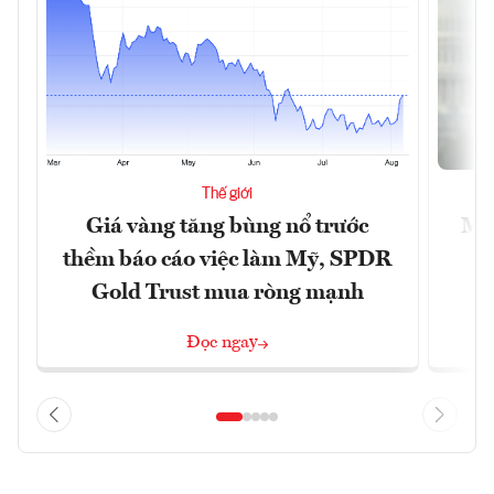
Thế giới
Giá vàng tăng bùng nổ trước
Mỹ 
thềm báo cáo việc làm Mỹ, SPDR
Gold Trust mua ròng mạnh
Đọc ngay