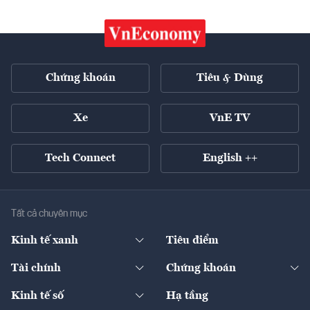
Chứng khoán
Tiêu & Dùng
Xe
VnE TV
Tech Connect
English ++
Tất cả chuyên mục
Kinh tế xanh
Tiêu điểm
Chuyển động xanh
Tài chính
Chứng khoán
Pháp lý
Ngân hàng
Doanh nghiệp niêm yết
Kinh tế số
Hạ tầng
Thương hiệu xanh