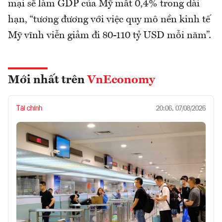
mại sẽ làm GDP của Mỹ mất 0,4% trong dài
hạn, “tương đương với việc quy mô nền kinh tế
Mỹ vĩnh viễn giảm đi 80-110 tỷ USD mỗi năm”.
Mới nhất trên
VnEconomy
Tài chính
20:06, 07/08/2026