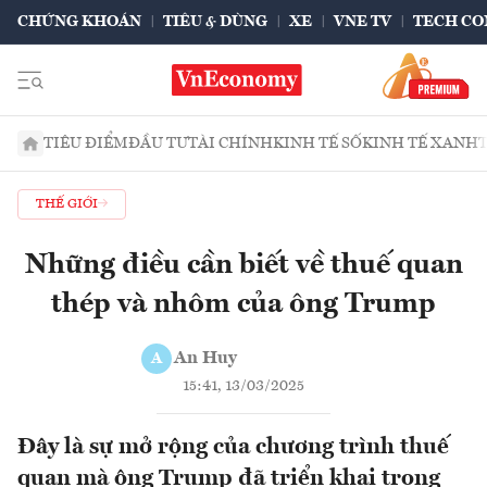
CHỨNG KHOÁN
TIÊU & DÙNG
XE
VNE TV
TECH CO
TIÊU ĐIỂM
ĐẦU TƯ
TÀI CHÍNH
KINH TẾ SỐ
KINH TẾ XANH
THẾ GIỚI
Những điều cần biết về thuế quan
thép và nhôm của ông Trump
An Huy
A
15:41, 13/03/2025
Đây là sự mở rộng của chương trình thuế
quan mà ông Trump đã triển khai trong