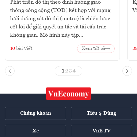
Phát triển đô thị theo định hướng giao
K
thông công cộng (TOD) kết hợp với mạng
V
lưới đường sắt đô thị (metro) là chiến lược
cốt lõi để giải quyết ùn tắc và tái cấu trúc
không gian. Mô hình này tập...
10
bài viết
Xem tất cả
2
1
2
3
4
Chứng khoán
Tiêu & Dùng
Xe
VnE TV