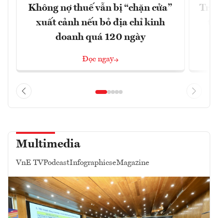
Không nợ thuế vẫn bị “chặn cửa”
Tron
xuất cảnh nếu bỏ địa chỉ kinh
từ
doanh quá 120 ngày
Đọc ngay
Multimedia
VnE TV
Podcast
Infographics
eMagazine