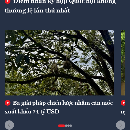
Điểm nhấn kỳ họp Quốc hội không
thường lệ lần thứ nhất
Ba giải pháp chiến lược nhằm cán mốc
xuất khẩu 74 tỷ USD
ngu