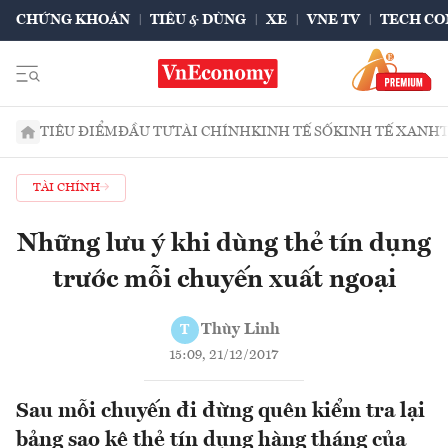
CHỨNG KHOÁN
TIÊU & DÙNG
XE
VNE TV
TECH CO
TIÊU ĐIỂM
ĐẦU TƯ
TÀI CHÍNH
KINH TẾ SỐ
KINH TẾ XANH
TÀI CHÍNH
Những lưu ý khi dùng thẻ tín dụng
trước mỗi chuyến xuất ngoại
Thùy Linh
T
15:09, 21/12/2017
Sau mỗi chuyến đi đừng quên kiểm tra lại
bảng sao kê thẻ tín dụng hàng tháng của