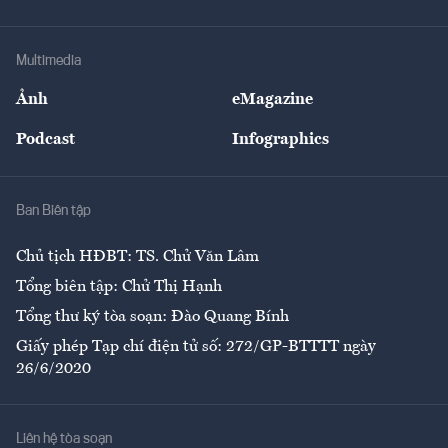
Doanh nhân
Tư vấn Tiêu & Dùng
Infographics
Hạ tầng
Sức khỏe
Khung pháp lý
Doanh nghiệp
Địa phương
Thị trường
Bảo hiểm
Multimedia
Sự kiện
Nhân lực
Ảnh
eMagazine
Đẹp +
An sinh
Podcast
Infographics
Giải trí
Y tế
Nhà
Ban Biên tập
Ẩm thực
Chủ tịch HĐBT: TS. Chử Văn Lâm
Tổng biên tập: Chử Thị Hạnh
Tổng thư ký tòa soạn: Đào Quang Bính
Giấy phép Tạp chí điện tử số: 272/GP-BTTTT ngày
26/6/2020
Liên hệ tòa soạn