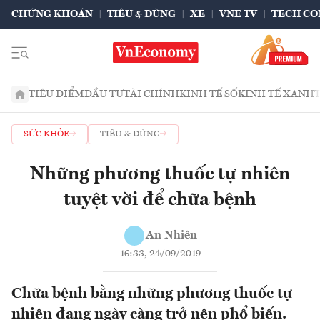
CHỨNG KHOÁN
TIÊU & DÙNG
XE
VNE TV
TECH CO
TIÊU ĐIỂM
ĐẦU TƯ
TÀI CHÍNH
KINH TẾ SỐ
KINH TẾ XANH
SỨC KHỎE
TIÊU & DÙNG
Những phương thuốc tự nhiên
tuyệt vời để chữa bệnh
An Nhiên
16:33, 24/09/2019
Chữa bệnh bằng những phương thuốc tự
nhiên đang ngày càng trở nên phổ biến.