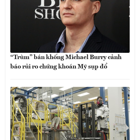
“Trùm” bán khống Michael Burry cảnh
báo rủi ro chứng khoán Mỹ sụp đổ