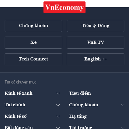
Chứng khoán
Tiêu & Dùng
Xe
VnE TV
Tech Connect
English ++
Tất cả chuyên mục
Kinh tế xanh
Tiêu điểm
Chuyển động xanh
Tài chính
Chứng khoán
Pháp lý
Ngân hàng
Doanh nghiệp niêm yết
Kinh tế số
Hạ tầng
Thương hiệu xanh
Thị trường vốn
Thị trường
Sản phẩm - Thị trường
Bất động sản
Thị trường