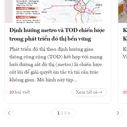
Định hướng metro và TOD chiến lược
K
trong phát triển đô thị bền vững
K
Phát triển đô thị theo định hướng giao
K
thông công cộng (TOD) kết hợp với mạng
V
lưới đường sắt đô thị (metro) là chiến lược
cốt lõi để giải quyết ùn tắc và tái cấu trúc
không gian. Mô hình này tập...
10
bài viết
Xem tất cả
2
1
2
3
4