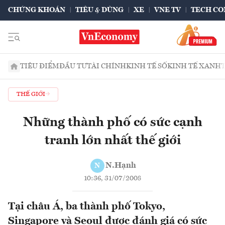
CHỨNG KHOÁN
TIÊU & DÙNG
XE
VNE TV
TECH CO
TIÊU ĐIỂM
ĐẦU TƯ
TÀI CHÍNH
KINH TẾ SỐ
KINH TẾ XANH
THẾ GIỚI
Những thành phố có sức cạnh
tranh lớn nhất thế giới
N.Hạnh
N
10:36, 31/07/2008
Tại châu Á, ba thành phố Tokyo,
Singapore và Seoul được đánh giá có sức