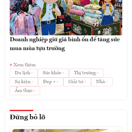
Doanh nghiệp giữ giá bình ổn để tăng sức
mua mùa tựu trường
Xem thêm
Du lịch
Sức khỏe
Thị trường
Sự kiện
Đẹp +
Giải trí
Nhà
Ẩm thực
Đừng bỏ lỡ