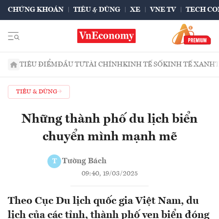
CHỨNG KHOÁN
TIÊU & DÙNG
XE
VNE TV
TECH CO
TIÊU ĐIỂM
ĐẦU TƯ
TÀI CHÍNH
KINH TẾ SỐ
KINH TẾ XANH
TIÊU & DÙNG
Những thành phố du lịch biển
chuyển mình mạnh mẽ
Tường Bách
T
09:40, 19/03/2025
Theo Cục Du lịch quốc gia Việt Nam, du
lịch của các tỉnh, thành phố ven biển đóng