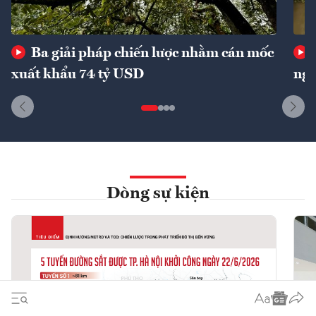
Ba giải pháp chiến lược nhằm cán mốc
xuất khẩu 74 tỷ USD
ngu
Dòng sự kiện