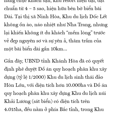
hàng chục khách sạn, khu resort hiện đại, đạt
chuẩn từ 4 – 5 sao, hiện hữu bên bờ biển bãi
Dài. Tại thị xã Ninh Hòa, Khu du lịch Dốc Lết
không ồn ào, náo nhiệt như Nha Trang, nhưng
lại khiến không ít du khách “mềm lòng” trước
vẻ đẹp nguyên sơ và sự yên ả, thâm trầm của
một bãi biển dài gần 10km…
Gần đây, UBND tỉnh Khánh Hòa đã có quyết
định phê duyệt Đồ án quy hoạch phân khu xây
dựng (tỷ lệ 1/2000) Khu du lịch sinh thái đảo
Hòn Lớn, với diện tích hơn 10.000ha và Đồ án
quy hoạch phân khu xây dựng Khu du lịch núi
Khải Lương (sát biển) có diện tích trên
4.015ha, đều nằm ở phía Bắc tỉnh, trong Khu