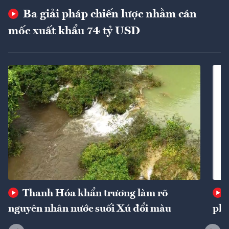
Ba giải pháp chiến lược nhằm cán
mốc xuất khẩu 74 tỷ USD
Thanh Hóa khẩn trương làm rõ
nguyên nhân nước suối Xú đổi màu
phí