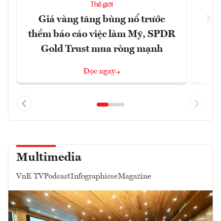
Thế giới
Giá vàng tăng bùng nổ trước
Mỹ 
thềm báo cáo việc làm Mỹ, SPDR
Gold Trust mua ròng mạnh
Đọc ngay
Multimedia
VnE TV
Podcast
Infographics
eMagazine