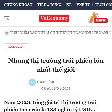
CHỨNG KHOÁN
TIÊU & DÙNG
XE
VNE TV
TECH CO
TIÊU ĐIỂM
ĐẦU TƯ
TÀI CHÍNH
KINH TẾ SỐ
KINH TẾ XANH
THẾ GIỚI
Những thị trường trái phiếu lớn
nhất thế giới
Hoài Thu
H
08:50, 14/04/2023
Năm 2023, tổng giá trị thị trường trái
phiếu toàn cầu là 133 nghìn tỷ USD...