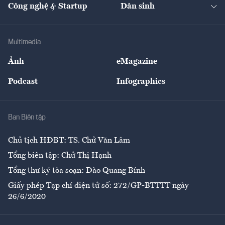
Nhà đầu tư
Du lịch
Công nghệ & Startup
Dân sinh
Tư vấn
Nông sản
Doanh nhân
Tư vấn Tiêu & Dùng
Infographics
Hạ tầng
Sức khỏe
Khung pháp lý
Doanh nghiệp
Địa phương
Thị trường
Bảo hiểm
Multimedia
Sự kiện
Nhân lực
Ảnh
eMagazine
Đẹp +
An sinh
Podcast
Infographics
Giải trí
Y tế
Nhà
Ban Biên tập
Ẩm thực
Chủ tịch HĐBT: TS. Chử Văn Lâm
Tổng biên tập: Chử Thị Hạnh
Tổng thư ký tòa soạn: Đào Quang Bính
Giấy phép Tạp chí điện tử số: 272/GP-BTTTT ngày
26/6/2020