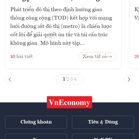
Phát triển đô thị theo định hướng giao
K
thông công cộng (TOD) kết hợp với mạng
V
lưới đường sắt đô thị (metro) là chiến lược
cốt lõi để giải quyết ùn tắc và tái cấu trúc
không gian. Mô hình này tập...
10
bài viết
Xem tất cả
2
1
2
3
4
Chứng khoán
Tiêu & Dùng