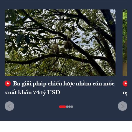
Ba giải pháp chiến lược nhằm cán mốc
xuất khẩu 74 tỷ USD
ngu