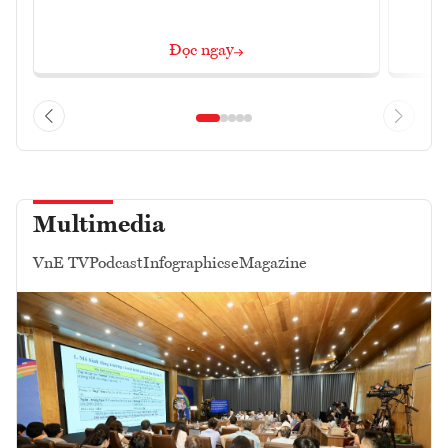
Đọc ngay
Multimedia
VnE TV
Podcast
Infographics
eMagazine