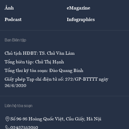
Sự kiện
Nhân lực
Ảnh
eMagazine
Đẹp +
An sinh
Podcast
Infographics
Giải trí
Y tế
Nhà
Ban Biên tập
Ẩm thực
Chủ tịch HĐBT: TS. Chử Văn Lâm
Tổng biên tập: Chử Thị Hạnh
Tổng thư ký tòa soạn: Đào Quang Bính
Giấy phép Tạp chí điện tử số: 272/GP-BTTTT ngày
26/6/2020
Liên hệ tòa soạn
Số 96-98 Hoàng Quốc Việt, Cầu Giấy, Hà Nội
02437552050