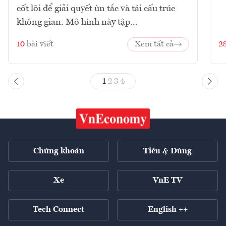
cốt lõi để giải quyết ùn tắc và tái cấu trúc
không gian. Mô hình này tập...
10
bài viết
Xem tất cả
2
1
2
3
4
Chứng khoán
Tiêu & Dùng
Xe
VnE TV
Tech Connect
English ++