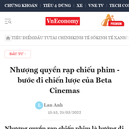
CHỨNG KHOÁN
TIÊU & DÙNG
XE
VNE TV
TECH CO
TIÊU ĐIỂM
ĐẦU TƯ
TÀI CHÍNH
KINH TẾ SỐ
KINH TẾ XANH
ĐẦU TƯ
Nhượng quyền rạp chiếu phim -
bước đi chiến lược của Beta
Cinemas
Lan Anh
L
13:53, 25/03/2022
Nhượng quyền rạp chiếu phim là hướng đi