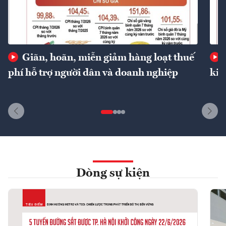
Giãn, hoãn, miễn giảm hàng loạt thuế
phí hỗ trợ người dân và doanh nghiệp
kin
Dòng sự kiện