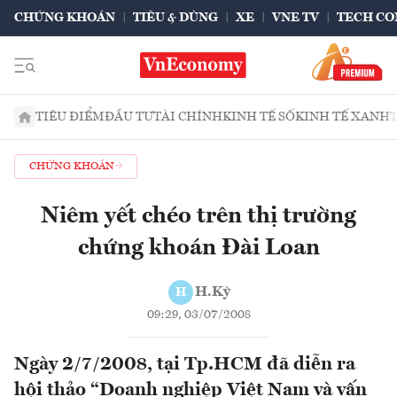
CHỨNG KHOÁN
TIÊU & DÙNG
XE
VNE TV
TECH CO
TIÊU ĐIỂM
ĐẦU TƯ
TÀI CHÍNH
KINH TẾ SỐ
KINH TẾ XANH
CHỨNG KHOÁN
Niêm yết chéo trên thị trường
chứng khoán Đài Loan
H.Kỳ
H
09:29, 03/07/2008
Ngày 2/7/2008, tại Tp.HCM đã diễn ra
hội thảo “Doanh nghiệp Việt Nam và vấn