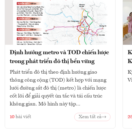
Định hướng metro và TOD chiến lược
K
trong phát triển đô thị bền vững
K
Phát triển đô thị theo định hướng giao
K
thông công cộng (TOD) kết hợp với mạng
V
lưới đường sắt đô thị (metro) là chiến lược
cốt lõi để giải quyết ùn tắc và tái cấu trúc
không gian. Mô hình này tập...
10
bài viết
Xem tất cả
2