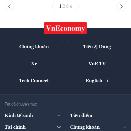
1
2
3
4
Chứng khoán
Tiêu & Dùng
Xe
VnE TV
Tech Connect
English ++
Tất cả chuyên mục
Kinh tế xanh
Tiêu điểm
Chuyển động xanh
Tài chính
Chứng khoán