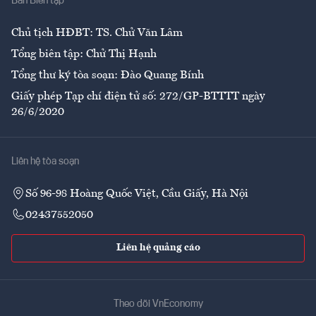
Ban Biên tập
Ẩm thực
Chủ tịch HĐBT: TS. Chử Văn Lâm
Tổng biên tập: Chử Thị Hạnh
Tổng thư ký tòa soạn: Đào Quang Bính
Giấy phép Tạp chí điện tử số: 272/GP-BTTTT ngày
26/6/2020
Liên hệ tòa soạn
Số 96-98 Hoàng Quốc Việt, Cầu Giấy, Hà Nội
02437552050
Liên hệ quảng cáo
Theo dõi VnEconomy