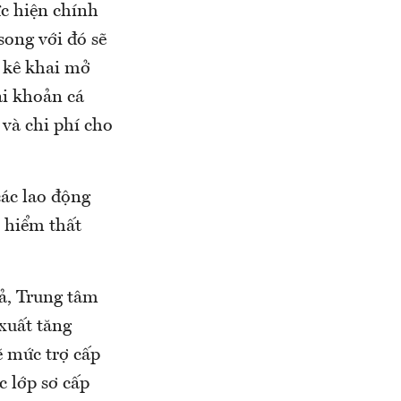
ực hiện chính
song với đó sẽ
g kê khai mở
ài khoản cá
 và chi phí cho
các lao động
o hiểm thất
uả, Trung tâm
 xuất tăng
ẽ mức trợ cấp
 lớp sơ cấp