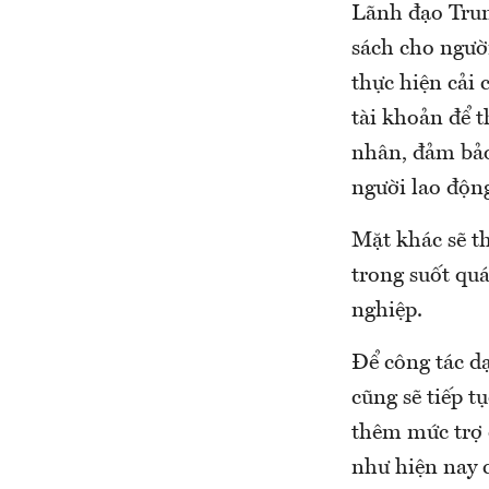
Lãnh đạo Trung
sách cho người
thực hiện cải
tài khoản để t
nhân, đảm bảo 
người lao độn
Mặt khác sẽ th
trong suốt quá
nghiệp.
Để công tác d
cũng sẽ tiếp t
thêm mức trợ 
như hiện nay 