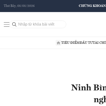
Thứ Bảy, 08/08/2026
CHỨNG KHOÁN
TIÊU ĐIỂM
ĐẦU TƯ
TÀI CH
Ninh Bìn
ngh