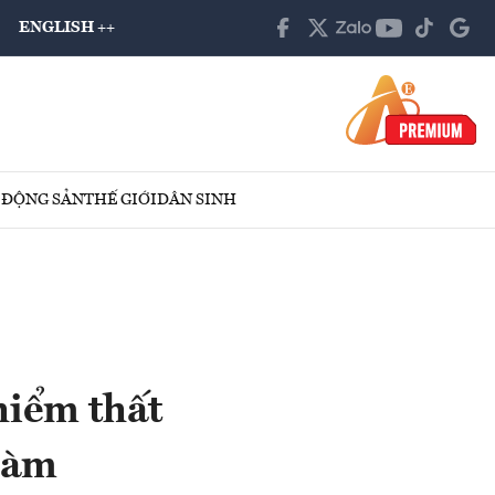
ENGLISH ++
 ĐỘNG SẢN
THẾ GIỚI
DÂN SINH
hiểm thất
 làm