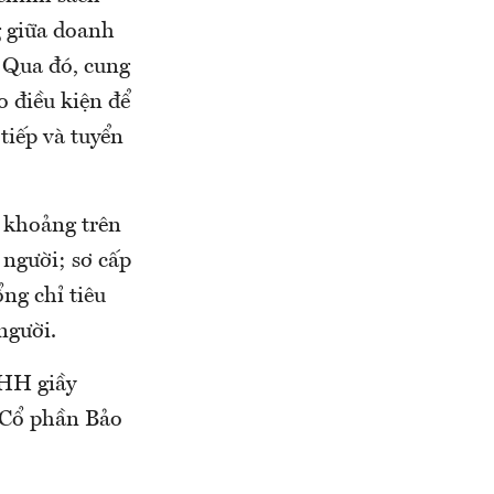
g giữa doanh
. Qua đó, cung
o điều kiện để
tiếp và tuyển
ó khoảng trên
 người; sơ cấp
ng chỉ tiêu
người.
NHH giầy
 Cổ phần Bảo