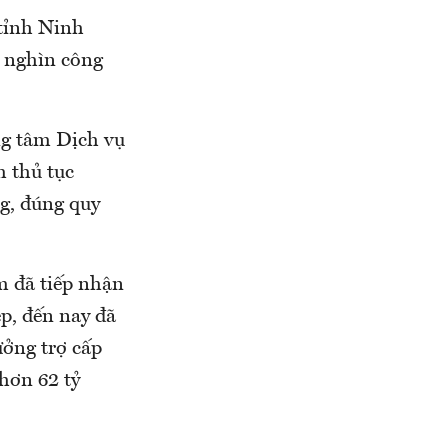
 tỉnh Ninh
g nghìn công
ng tâm Dịch vụ
m thủ tục
g, đúng quy
m đã tiếp nhận
p, đến nay đã
ưởng trợ cấp
 hơn 62 tỷ