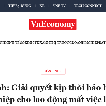
TIÊU & DÙNG
XE
VNE TV
TECH CONNECT
ÍNH
KINH TẾ SỐ
KINH TẾ XANH
THỊ TRƯỜNG
DOANH NGHIỆP
BẤT
DÂN SINH
h: Giải quyết kịp thời bảo 
iệp cho lao động mất việc