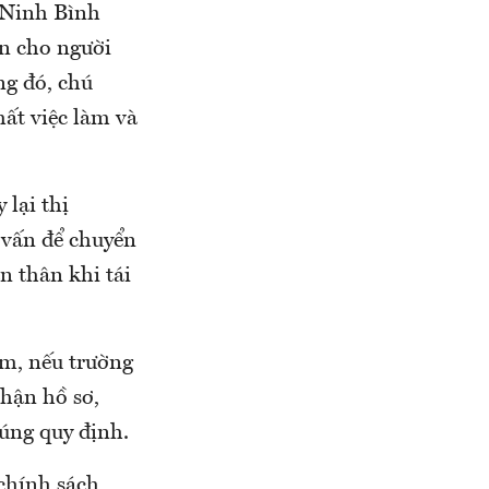
 Ninh Bình
ấn cho người
ng đó, chú
mất việc làm và
 lại thị
 vấn để chuyển
n thân khi tái
àm, nếu trường
nhận hồ sơ,
úng quy định.
chính sách