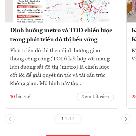
Định hướng metro và TOD chiến lược
K
trong phát triển đô thị bền vững
K
Phát triển đô thị theo định hướng giao
K
thông công cộng (TOD) kết hợp với mạng
V
lưới đường sắt đô thị (metro) là chiến lược
cốt lõi để giải quyết ùn tắc và tái cấu trúc
không gian. Mô hình này tập...
10
bài viết
Xem tất cả
2
1
2
3
4