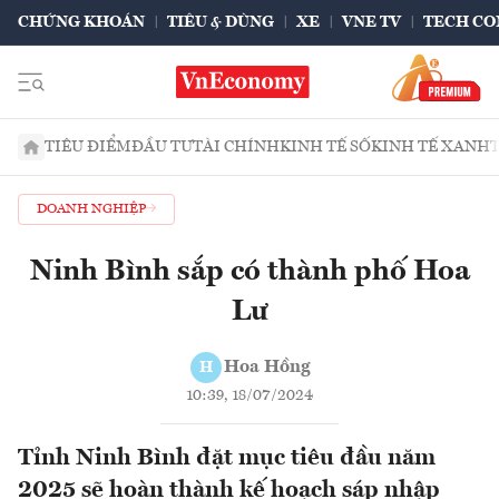
CHỨNG KHOÁN
TIÊU & DÙNG
XE
VNE TV
TECH CO
TIÊU ĐIỂM
ĐẦU TƯ
TÀI CHÍNH
KINH TẾ SỐ
KINH TẾ XANH
DOANH NGHIỆP
Ninh Bình sắp có thành phố Hoa
Lư
Hoa Hồng
H
10:39, 18/07/2024
Tỉnh Ninh Bình đặt mục tiêu đầu năm
2025 sẽ hoàn thành kế hoạch sáp nhập