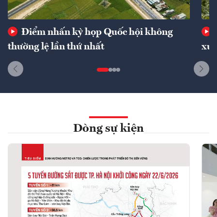
Điểm nhấn kỳ họp Quốc hội không
thường lệ lần thứ nhất
xuấ
Dòng sự kiện