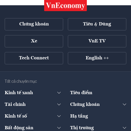
Chứng khoán
Tiêu & Dùng
Xe
VnE TV
Tech Connect
English ++
Tất cả chuyên mục
Kinh tế xanh
Tiêu điểm
Chuyển động xanh
Tài chính
Chứng khoán
Pháp lý
Ngân hàng
Doanh nghiệp niêm yết
Kinh tế số
Hạ tầng
Thương hiệu xanh
Thị trường vốn
Thị trường
Sản phẩm - Thị trường
Bất động sản
Thị trường
Diễn đàn