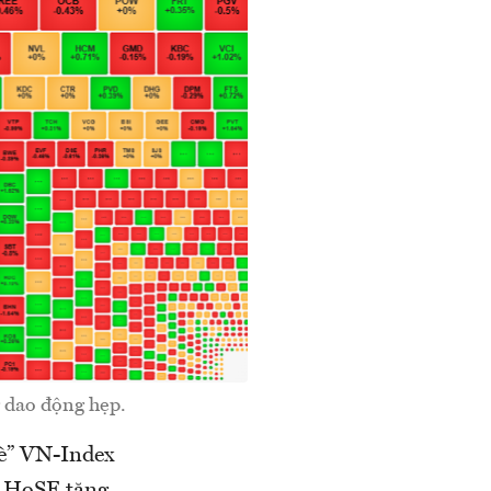
 dao động hẹp.
đè” VN-Index
n HoSE tăng