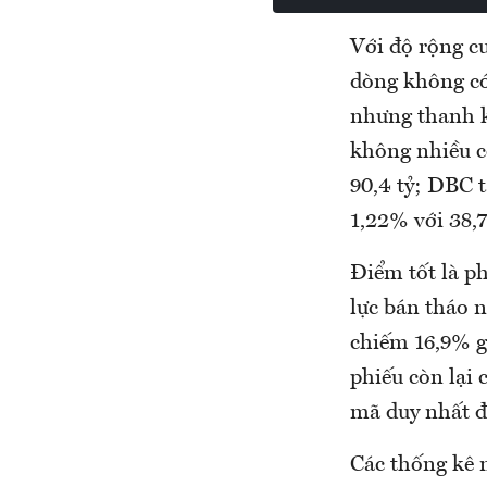
Với độ rộng c
dòng không có
nhưng thanh k
không nhiều c
90,4 tỷ; DBC t
1,22% với 38,7
Điểm tốt là ph
lực bán tháo 
chiếm 16,9% g
phiếu còn lại
mã duy nhất đ
Các thống kê n