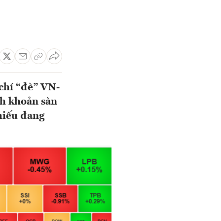
chí “đè” VN-
nh khoản sàn
hiếu đang