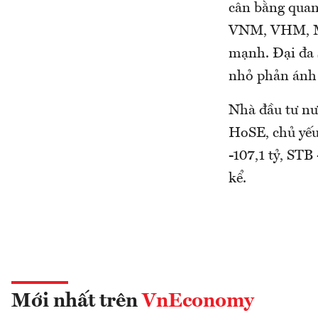
cân bằng quan
VNM, VHM, MSN
mạnh. Đại đa 
nhỏ phản ánh 
Nhà đầu tư nư
HoSE, chủ yếu
-107,1 tỷ, STB
kể.
Mới nhất trên
VnEconomy