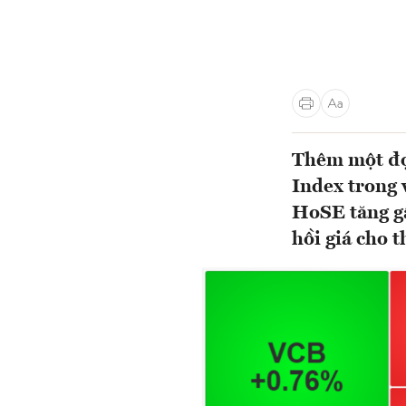
Thêm một đợt
Index trong 
HoSE tăng gầ
hồi giá cho t