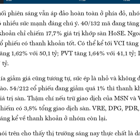
uối phiên sáng vẫn áp đảo hoàn toàn ở phía đỏ, nh
 nhiều sức mạnh đáng chú ý. 40/132 mã đang tăng
hoản chỉ chiếm 17,7% giá trị khớp sàn HoSE. Ngo
ổ phiếu có thanh khoản tốt. Có thể kể tới VCI tăn
ăng 1,62% với 50,1 tỷ; PVT tăng 1,64% với 41,1 tỷ;
 tỷ.
ía giảm giá cũng tương tự, sức ép là nhỏ và không 
nào. 54/212 cổ phiếu đang giảm quá 1% thì thanh k
iá trị sàn. Thậm chí nếu trừ giao dịch của MSN và
 chiếm có 3,8% tổng giao dịch sàn. VRE, DPG, PDR,
áng kể về thanh khoản ở nhóm còn lại.
ói trên cho thấy thị trường sáng nay thực chất là 