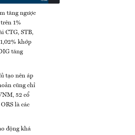
óm tăng ngược
 trên 1%
ài CTG, STB,
g 1,02% khớp
 DIG tăng
đủ tạo nên áp
hoản cũng chỉ
 VNM, 52 cổ
 ORS là các
dao động khá