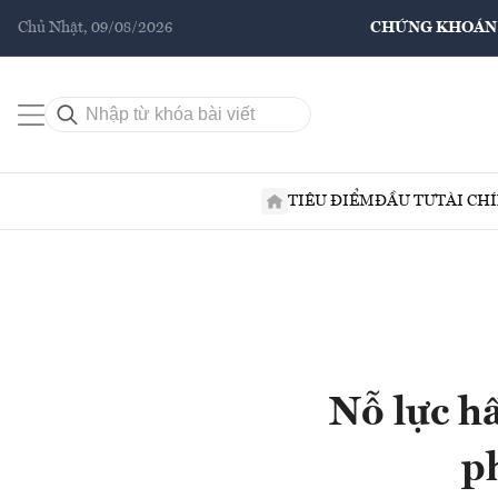
Chủ Nhật, 09/08/2026
CHỨNG KHOÁN
TIÊU ĐIỂM
ĐẦU TƯ
TÀI CH
Nỗ lực hấ
p