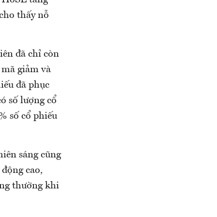
 cho thấy nỗ
iên đã chỉ còn
5 mã giảm và
hiếu đã phục
có số lượng cổ
% số cổ phiếu
phiên sáng cũng
 động cao,
ông thường khi