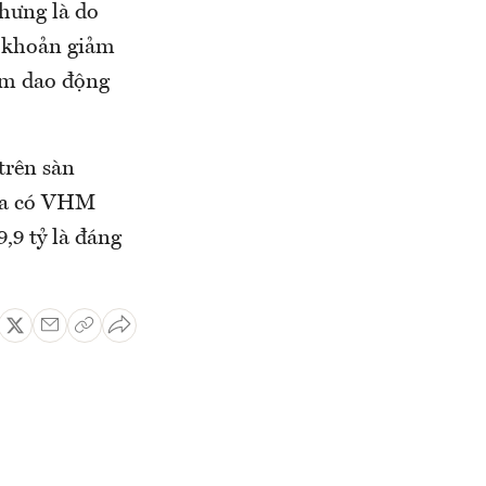
hưng là do
h khoản giảm
óm dao động
trên sàn
 ra có VHM
,9 tỷ là đáng