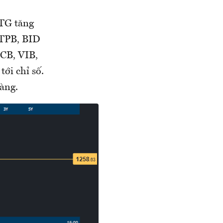
CTG tăng
 TPB, BID
CB, VIB,
ới chỉ số.
àng.