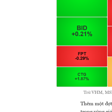
Trừ VHM, MSN,
Thêm một đợt 
trong vùng gi