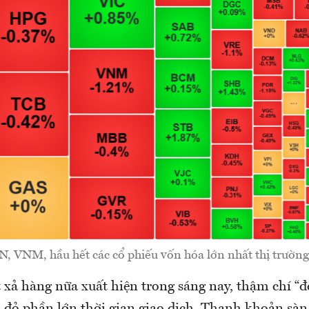
 VNM, hầu hết các cổ phiếu vốn hóa lớn nhất thị trường
xả hàng nữa xuất hiện trong sáng nay, thậm chí “
á đỏ phần lớn thời gian giao dịch. Thanh khoản sà