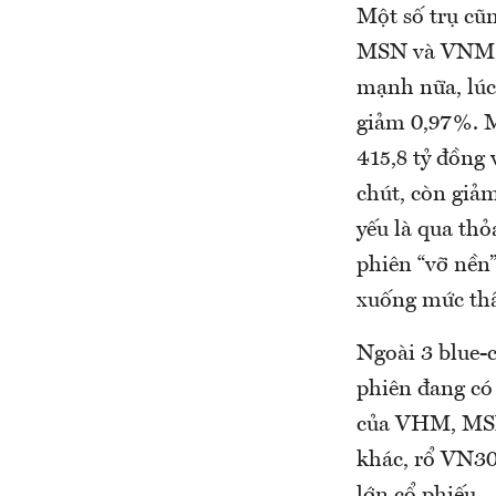
Một số trụ cũ
MSN và VNM l
mạnh nữa, lúc 
giảm 0,97%. M
415,8 tỷ đồng
chút, còn giả
yếu là qua th
phiên “vỡ nền
xuống mức thấ
Ngoài 3 blue-c
phiên đang có
của VHM, MSN 
khác, rổ VN30
lớn cổ phiếu.