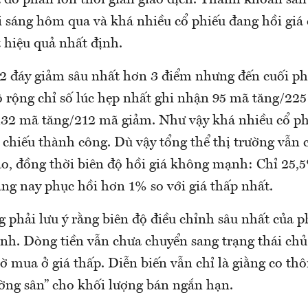
i sáng hôm qua và khá nhiều cổ phiếu đang hồi giá
t hiệu quả nhất định.
2 đáy giảm sâu nhất hơn 3 điểm nhưng đến cuối ph
ộ rộng chỉ số lúc hẹp nhất ghi nhận 95 mã tăng/22
 132 mã tăng/212 mã giảm. Như vậy khá nhiều cổ p
chiếu thành công. Dù vậy tổng thể thị trường vẫn 
ảo, đồng thời biên độ hồi giá không mạnh: Chỉ 25,5
áng nay phục hồi hơn 1% so với giá thấp nhất.
 phải lưu ý rằng biên độ điều chỉnh sâu nhất của 
h. Dòng tiền vẫn chưa chuyển sang trạng thái chủ
ờ mua ở giá thấp. Diễn biến vẫn chỉ là giằng co th
ng sân” cho khối lượng bán ngắn hạn.