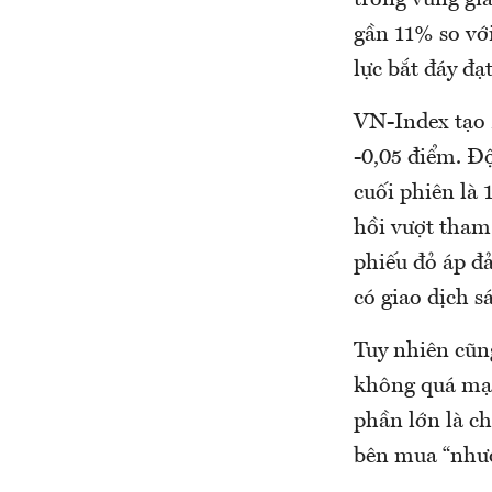
gần 11% so vớ
lực bắt đáy đạ
VN-Index tạo 
-0,05 điểm. Đ
cuối phiên là
hồi vượt tham 
phiếu đỏ áp đ
có giao dịch s
Tuy nhiên cũng
không quá mạn
phần lớn là ch
bên mua “nhườ