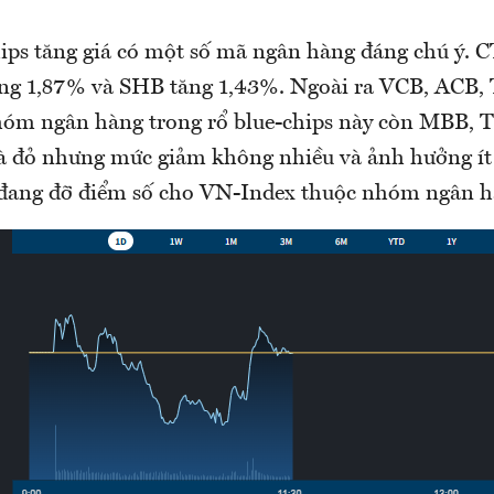
ps tăng giá có một số mã ngân hàng đáng chú ý. 
ng 1,87% và SHB tăng 1,43%. Ngoài ra VCB, ACB,
óm ngân hàng trong rổ blue-chips này còn MBB, T
 đỏ nhưng mức giảm không nhiều và ảnh hưởng ít t
 đang đỡ điểm số cho VN-Index thuộc nhóm ngân h