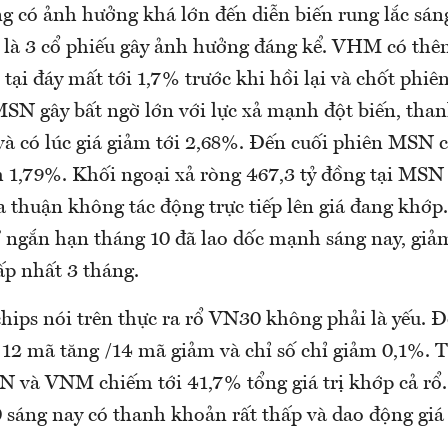
ng có ảnh hưởng khá lớn đến diễn biến rung lắc sá
à 3 cổ phiếu gây ảnh hưởng đáng kể. VHM có thê
tại đáy mất tới 1,7% trước khi hồi lại và chốt phiê
SN gây bất ngờ lớn với lực xả mạnh đột biến, than
 và có lúc giá giảm tới 2,68%. Đến cuối phiên MSN 
m 1,79%. Khối ngoại xả ròng 467,3 tỷ đồng tại MS
ỏa thuận không tác động trực tiếp lên giá đang khớ
” ngắn hạn tháng 10 đã lao dốc mạnh sáng nay, giả
p nhất 3 tháng.
hips nói trên thực ra rổ VN30 không phải là yếu. Đ
 12 mã tăng /14 mã giảm và chỉ số chỉ giảm 0,1%.
và VNM chiếm tới 41,7% tổng giá trị khớp cả rổ.
 sáng nay có thanh khoản rất thấp và dao động giá