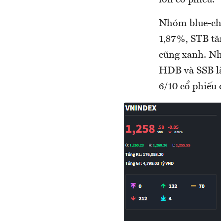
Nhóm blue-chi
1,87%, STB tă
cũng xanh. Nh
HDB và SSB là
6/10 cổ phiếu