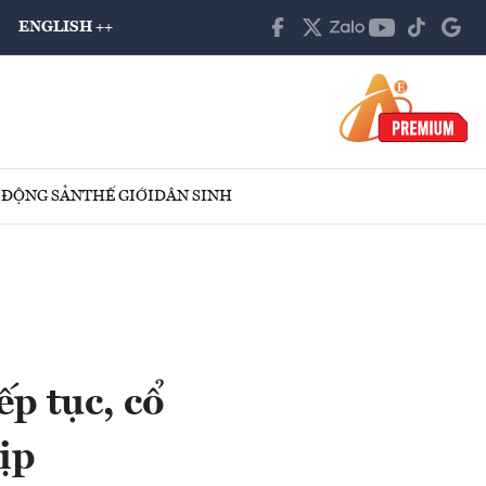
ENGLISH ++
 ĐỘNG SẢN
THẾ GIỚI
DÂN SINH
ếp tục, cổ
ịp