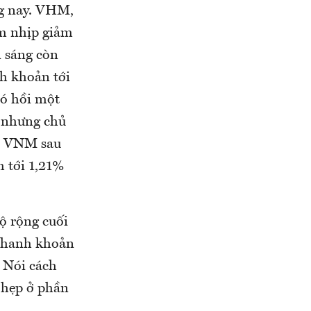
ng nay. VHM,
m nhịp giảm
n sáng còn
h khoản tới
có hồi một
N nhưng chủ
p. VNM sau
m tới 1,21%
ộ rộng cuối
 Thanh khoản
 Nói cách
 hẹp ở phần