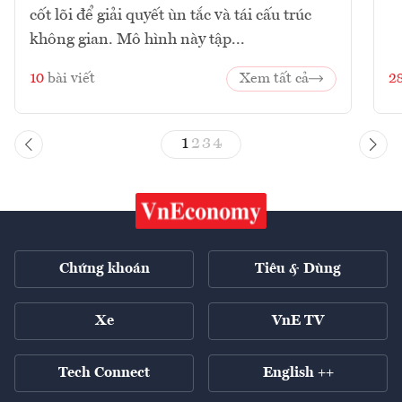
cốt lõi để giải quyết ùn tắc và tái cấu trúc
không gian. Mô hình này tập...
10
bài viết
Xem tất cả
2
1
2
3
4
Chứng khoán
Tiêu & Dùng
Xe
VnE TV
Tech Connect
English ++