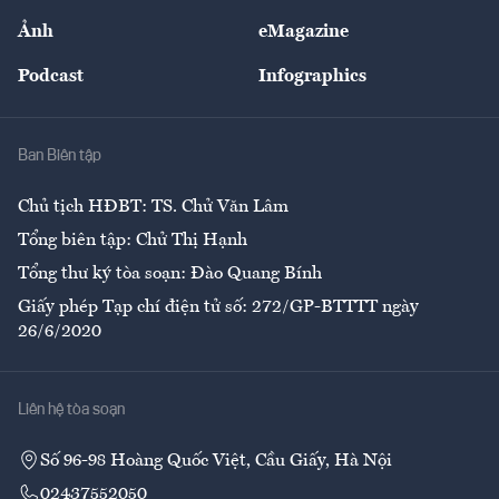
Sự kiện
Nhân lực
Ảnh
eMagazine
Đẹp +
An sinh
Podcast
Infographics
Giải trí
Y tế
Nhà
Ban Biên tập
Ẩm thực
Chủ tịch HĐBT: TS. Chử Văn Lâm
Tổng biên tập: Chử Thị Hạnh
Tổng thư ký tòa soạn: Đào Quang Bính
Giấy phép Tạp chí điện tử số: 272/GP-BTTTT ngày
26/6/2020
Liên hệ tòa soạn
Số 96-98 Hoàng Quốc Việt, Cầu Giấy, Hà Nội
02437552050