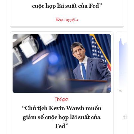
cuộc họp lãi suất của Fed”
Đọc ngay
Thế giới
“Chủ tịch Kevin Warsh muốn
G
giảm số cuộc họp lãi suất của
thề
Fed”
G