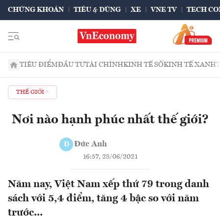
CHỨNG KHOÁN
TIÊU & DÙNG
XE
VNE TV
TECH CO
TIÊU ĐIỂM
ĐẦU TƯ
TÀI CHÍNH
KINH TẾ SỐ
KINH TẾ XANH
THẾ GIỚI
Nơi nào hạnh phúc nhất thế giới?
Đức Anh
Đ
16:57, 28/06/2021
Năm nay, Việt Nam xếp thứ 79 trong danh
sách với 5,4 điểm, tăng 4 bậc so với năm
trước...