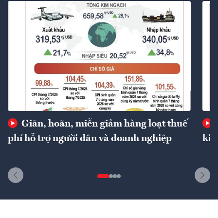
Giãn, hoãn, miễn giảm hàng loạt thuế
phí hỗ trợ người dân và doanh nghiệp
kin