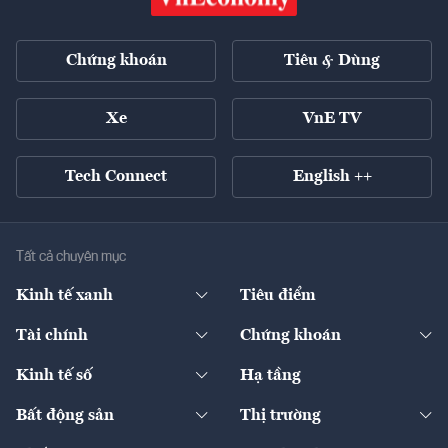
Chứng khoán
Tiêu & Dùng
Xe
VnE TV
Tech Connect
English ++
Tất cả chuyên mục
Kinh tế xanh
Tiêu điểm
Chuyển động xanh
Tài chính
Chứng khoán
Pháp lý
Ngân hàng
Doanh nghiệp niêm yết
Kinh tế số
Hạ tầng
Thương hiệu xanh
Thị trường vốn
Thị trường
Sản phẩm - Thị trường
Bất động sản
Thị trường
Diễn đàn
Thuế
Đầu tư
Tài sản số
Chính sách
Xuất nhập khẩu