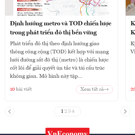
Định hướng metro và TOD chiến lược
K
trong phát triển đô thị bền vững
K
Phát triển đô thị theo định hướng giao
K
thông công cộng (TOD) kết hợp với mạng
V
lưới đường sắt đô thị (metro) là chiến lược
cốt lõi để giải quyết ùn tắc và tái cấu trúc
không gian. Mô hình này tập...
10
bài viết
Xem tất cả
2
1
2
3
4