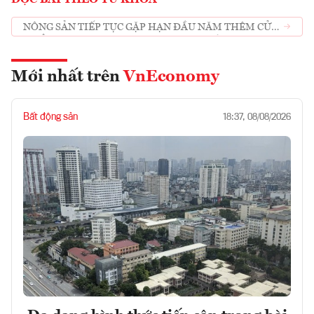
ĐỌC BÀI THEO TỪ KHOÁ
NÔNG SẢN TIẾP TỤC GẶP HẠN ĐẦU NĂM THÊM CỬA
KHẨU TẠI LÀO CAI DỪNG NHẬN XE CHỞ TRÁI CÂY
Mới nhất trên
VnEconomy
Bất động sản
18:37, 08/08/2026