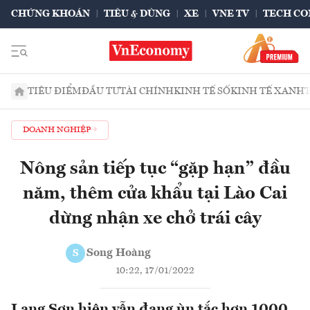
CHỨNG KHOÁN
TIÊU & DÙNG
XE
VNE TV
TECH CO
TIÊU ĐIỂM
ĐẦU TƯ
TÀI CHÍNH
KINH TẾ SỐ
KINH TẾ XANH
DOANH NGHIỆP
Nông sản tiếp tục “gặp hạn” đầu
năm, thêm cửa khẩu tại Lào Cai
dừng nhận xe chở trái cây
Song Hoàng
S
10:22, 17/01/2022
Lạng Sơn hiện vẫn đang ùn tắc hơn 1000