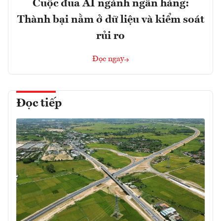
Cuộc đua AI ngành ngân hàng:
Thành bại nằm ở dữ liệu và kiểm soát
rủi ro
Đọc ngay
Đọc tiếp