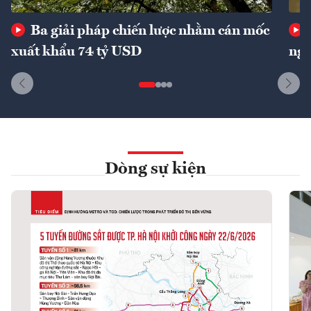
Ba giải pháp chiến lược nhằm cán mốc
xuất khẩu 74 tỷ USD
ngu
Dòng sự kiện