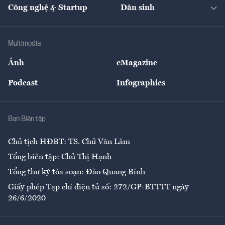
Nhà đầu tư
Du lịch
Công nghệ & Startup
Dân sinh
Tư vấn
Nông sản
Doanh nhân
Tư vấn Tiêu & Dùng
Infographics
Hạ tầng
Sức khỏe
Khung pháp lý
Doanh nghiệp
Địa phương
Thị trường
Bảo hiểm
Multimedia
Sự kiện
Nhân lực
Ảnh
eMagazine
Đẹp +
An sinh
Podcast
Infographics
Giải trí
Y tế
Nhà
Ban Biên tập
Ẩm thực
Chủ tịch HĐBT: TS. Chử Văn Lâm
Tổng biên tập: Chử Thị Hạnh
Tổng thư ký tòa soạn: Đào Quang Bính
Giấy phép Tạp chí điện tử số: 272/GP-BTTTT ngày
26/6/2020