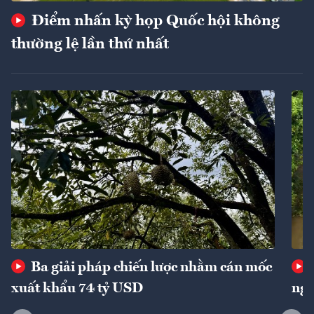
Điểm nhấn kỳ họp Quốc hội không
thường lệ lần thứ nhất
Ba giải pháp chiến lược nhằm cán mốc
xuất khẩu 74 tỷ USD
ngu