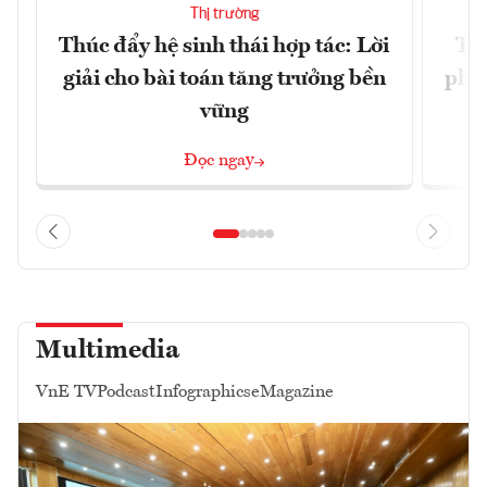
Thị trường
Thúc đẩy hệ sinh thái hợp tác: Lời
TP.
giải cho bài toán tăng trưởng bền
phẩ
vững
Đọc ngay
Multimedia
VnE TV
Podcast
Infographics
eMagazine