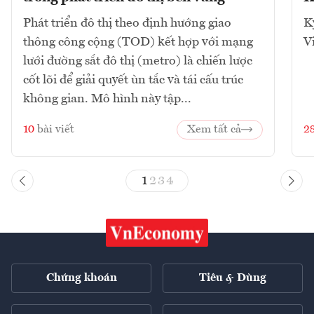
Phát triển đô thị theo định hướng giao
K
thông công cộng (TOD) kết hợp với mạng
V
lưới đường sắt đô thị (metro) là chiến lược
cốt lõi để giải quyết ùn tắc và tái cấu trúc
không gian. Mô hình này tập...
10
bài viết
Xem tất cả
2
1
2
3
4
Chứng khoán
Tiêu & Dùng