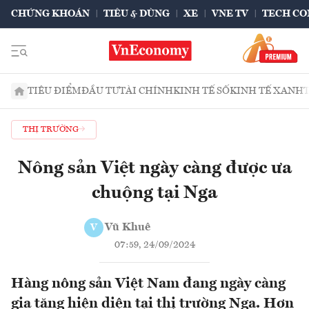
CHỨNG KHOÁN
TIÊU & DÙNG
XE
VNE TV
TECH CO
TIÊU ĐIỂM
ĐẦU TƯ
TÀI CHÍNH
KINH TẾ SỐ
KINH TẾ XANH
THỊ TRƯỜNG
Nông sản Việt ngày càng được ưa
chuộng tại Nga
Vũ Khuê
V
07:59, 24/09/2024
Hàng nông sản Việt Nam đang ngày càng
gia tăng hiện diện tại thị trường Nga. Hơn