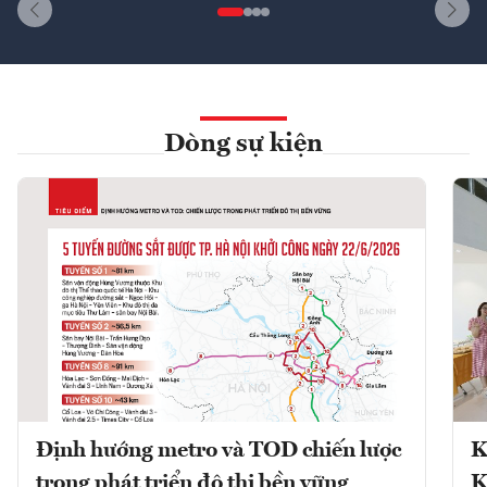
Dòng sự kiện
Định hướng metro và TOD chiến lược
K
trong phát triển đô thị bền vững
K