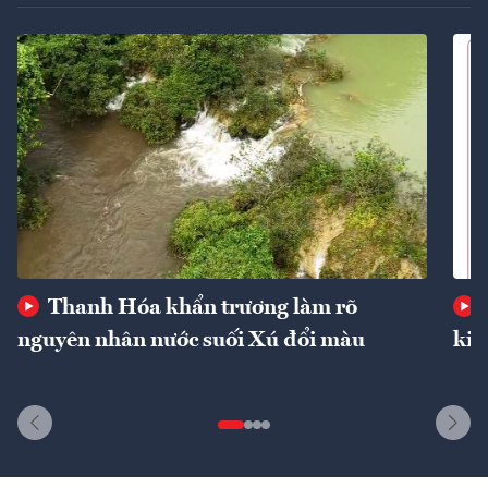
Thanh Hóa khẩn trương làm rõ
nguyên nhân nước suối Xú đổi màu
kin