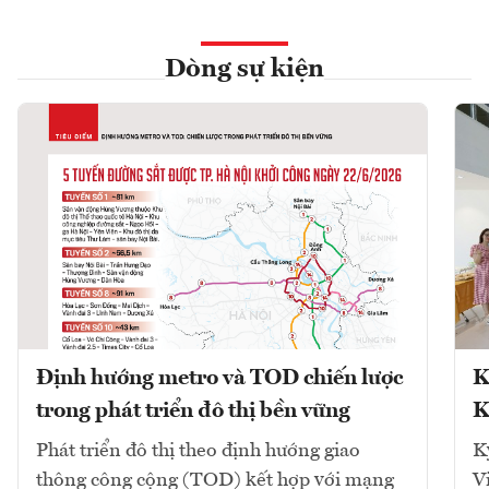
Dòng sự kiện
Định hướng metro và TOD chiến lược
K
trong phát triển đô thị bền vững
K
Phát triển đô thị theo định hướng giao
K
thông công cộng (TOD) kết hợp với mạng
V