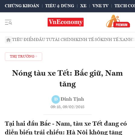
CHỨNG KHOÁN
TIÊU & DÙNG
XE
VNE TV
TECH CO
TIÊU ĐIỂM
ĐẦU TƯ
TÀI CHÍNH
KINH TẾ SỐ
KINH TẾ XANH
THỊ TRƯỜNG
Nóng tàu xe Tết: Bắc giữ, Nam
tăng
Đinh Tịnh
Đ
09:18, 09/02/2018
Tại hai đầu Bắc - Nam, tàu xe Tết đang có
diễn biến trái chiều: Hà Nội không tăng