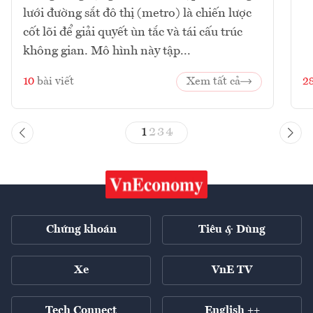
lưới đường sắt đô thị (metro) là chiến lược
cốt lõi để giải quyết ùn tắc và tái cấu trúc
không gian. Mô hình này tập...
10
bài viết
Xem tất cả
2
1
2
3
4
Chứng khoán
Tiêu & Dùng
Xe
VnE TV
Tech Connect
English ++