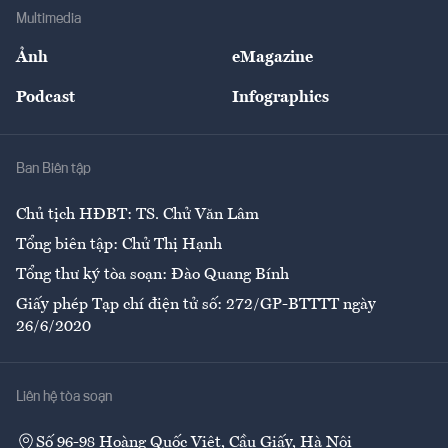
Địa phương
Thị trường
Bảo hiểm
Multimedia
Sự kiện
Nhân lực
Ảnh
eMagazine
Đẹp +
An sinh
Podcast
Infographics
Giải trí
Y tế
Nhà
Ban Biên tập
Ẩm thực
Chủ tịch HĐBT: TS. Chử Văn Lâm
Tổng biên tập: Chử Thị Hạnh
Tổng thư ký tòa soạn: Đào Quang Bính
Giấy phép Tạp chí điện tử số: 272/GP-BTTTT ngày
26/6/2020
Liên hệ tòa soạn
Số 96-98 Hoàng Quốc Việt, Cầu Giấy, Hà Nội