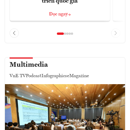
triển quốc gia
Đọc ngay
Multimedia
VnE TV
Podcast
Infographics
eMagazine