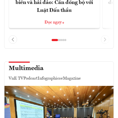
biển và hải đảo: Cần đồng bộ với
đổi)
Luật Đấu thầu
Đọc ngay
Multimedia
VnE TV
Podcast
Infographics
eMagazine