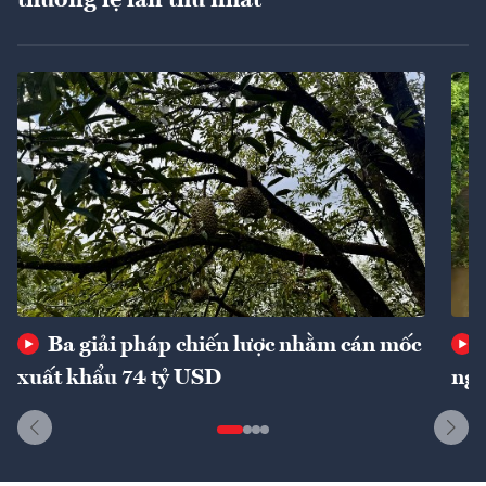
thường lệ lần thứ nhất
Ba giải pháp chiến lược nhằm cán mốc
xuất khẩu 74 tỷ USD
ngu