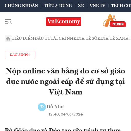
CHỨNG KHOÁN
TIÊU & DÙNG
XE
VNE TV
TECH CO
TIÊU ĐIỂM
ĐẦU TƯ
TÀI CHÍNH
KINH TẾ SỐ
KINH TẾ XANH
DÂN SINH
Nộp online văn bằng do cơ sở giáo
dục nước ngoài cấp để sử dụng tại
Việt Nam
Đỗ Như
Đ
12:40, 04/05/2024
Bộ Giáo dục và Đào tạo sửa trình tự thực