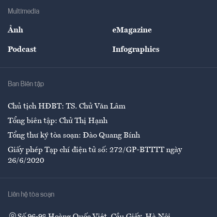
Địa phương
Thị trường
Bảo hiểm
Multimedia
Sự kiện
Nhân lực
Ảnh
eMagazine
Đẹp +
An sinh
Podcast
Infographics
Giải trí
Y tế
Nhà
Ban Biên tập
Ẩm thực
Chủ tịch HĐBT: TS. Chử Văn Lâm
Tổng biên tập: Chử Thị Hạnh
Tổng thư ký tòa soạn: Đào Quang Bính
Giấy phép Tạp chí điện tử số: 272/GP-BTTTT ngày
26/6/2020
Liên hệ tòa soạn
Số 96-98 Hoàng Quốc Việt, Cầu Giấy, Hà Nội