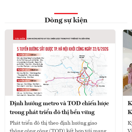
Dòng sự kiện
Định hướng metro và TOD chiến lược
K
trong phát triển đô thị bền vững
K
Phát triển đô thị theo định hướng giao
K
thông công cộng (TOD) kết hợp với mạng
V