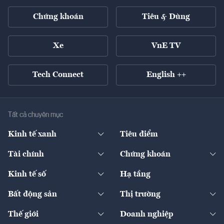
Chứng khoán
Tiêu & Dùng
Xe
VnE TV
Tech Connect
English ++
Tất cả chuyên mục
Kinh tế xanh
Tiêu điểm
Chuyển động xanh
Tài chính
Chứng khoán
Pháp lý
Ngân hàng
Doanh nghiệp niêm yết
Kinh tế số
Hạ tầng
Thương hiệu xanh
Thị trường vốn
Thị trường
Sản phẩm - Thị trường
Bất động sản
Thị trường
Diễn đàn
Thuế
Đầu tư
Tài sản số
Chính sách
Xuất nhập khẩu
Thế giới
Doanh nghiệp
Bảo hiểm
Quốc tế
Dịch vụ số