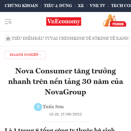
CHỨNG KHOÁN
TIÊU & DÙNG
XE
VNE TV
TECH CO
TIÊU ĐIỂM
ĐẦU TƯ
TÀI CHÍNH
KINH TẾ SỐ
KINH TẾ XANH
DOANH NGHIỆP
Nova Consumer tăng trưởng
nhanh trên nền tảng 30 năm của
NovaGroup
Tuấn Sơn
T
13:19, 17/09/2022
Là 1 trong 8 tổng công ty thuộc hệ sinh