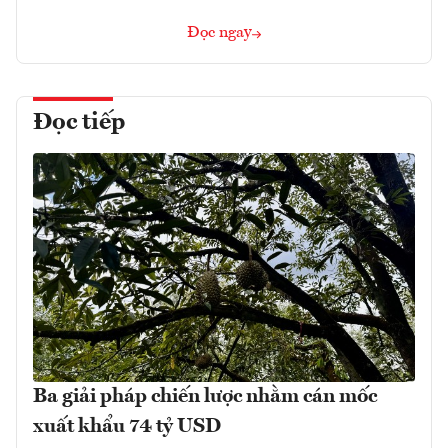
Đọc ngay
Đọc tiếp
Ba giải pháp chiến lược nhằm cán mốc
xuất khẩu 74 tỷ USD