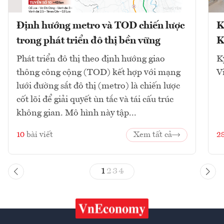
Định hướng metro và TOD chiến lược
K
trong phát triển đô thị bền vững
K
Phát triển đô thị theo định hướng giao
K
thông công cộng (TOD) kết hợp với mạng
V
lưới đường sắt đô thị (metro) là chiến lược
cốt lõi để giải quyết ùn tắc và tái cấu trúc
không gian. Mô hình này tập...
10
bài viết
Xem tất cả
2
1
2
3
4