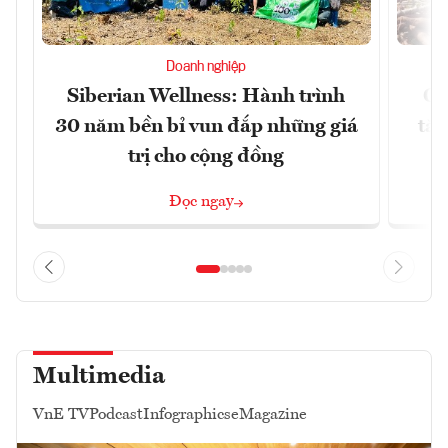
Doanh nghiệp
Siberian Wellness: Hành trình
Gi
30 năm bền bỉ vun đắp những giá
tăn
trị cho cộng đồng
Đọc ngay
Multimedia
VnE TV
Podcast
Infographics
eMagazine