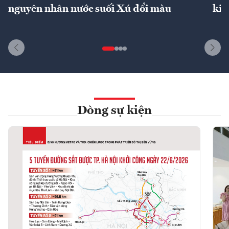
nguyên nhân nước suối Xú đổi màu
kin
Dòng sự kiện