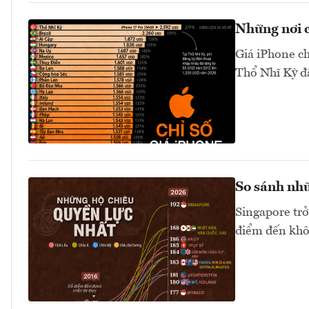
Những nơi c
Giá iPhone ch
Thổ Nhĩ Kỳ đắ
So sánh nhữ
Singapore trở
điểm đến khôn