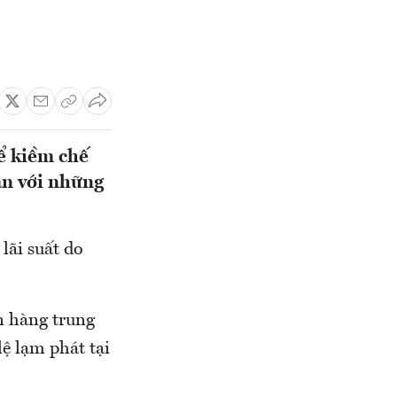
ể kiềm chế
bản với những
lãi suất do
ân hàng trung
lệ lạm phát tại