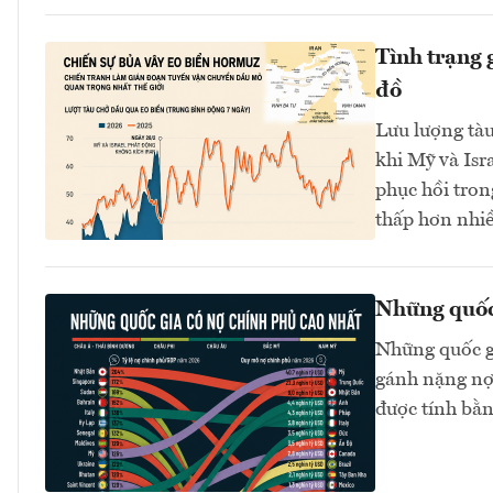
Tình trạng 
đồ
Lưu lượng tà
khi Mỹ và Isr
phục hồi tron
thấp hơn nhiề
Những quốc
Những quốc gi
gánh nặng nợ 
được tính bằn