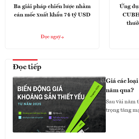
Ba giải pháp chiến lược nhằm
Ứng dụ
cán mốc xuất khẩu 74 tỷ USD
CUBHC
thưở
Đọc ngay
Đọc tiếp
Giá các loạ
năm qua?
Sau vài năm t
trọng tăng mạ