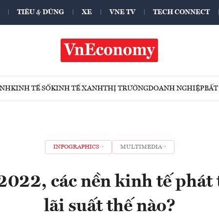
TIÊU & DÙNG
XE
VNE TV
TECH CONNECT
ÍNH
KINH TẾ SỐ
KINH TẾ XANH
THỊ TRƯỜNG
DOANH NGHIỆP
BẤT
INFOGRAPHICS
MULTIMEDIA
022, các nền kinh tế phát 
lãi suất thế nào?