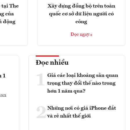
 tại The
Xây dựng đồng bộ trên toàn
ng của
quốc cơ sở dữ liệu người có
ủ động
công
Đọc ngay
Đọc nhiều
1
Giá các loại khoáng sản quan
n 1
trọng thay đổi thế nào trong
hơn 1 năm qua?
uan
2
Những nơi có giá iPhone đắt
và rẻ nhất thế giới