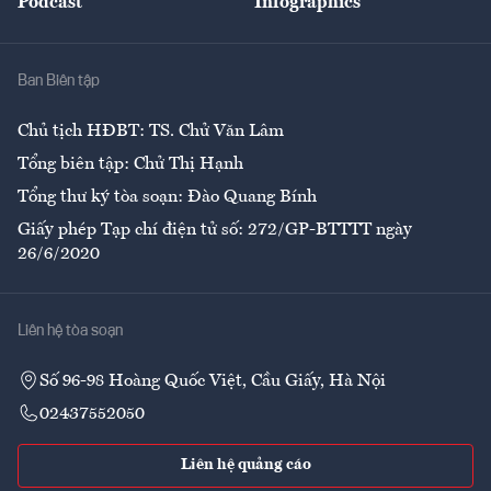
Podcast
Infographics
Giải trí
Y tế
Nhà
Ban Biên tập
Ẩm thực
Chủ tịch HĐBT: TS. Chử Văn Lâm
Tổng biên tập: Chử Thị Hạnh
Tổng thư ký tòa soạn: Đào Quang Bính
Giấy phép Tạp chí điện tử số: 272/GP-BTTTT ngày
26/6/2020
Liên hệ tòa soạn
Số 96-98 Hoàng Quốc Việt, Cầu Giấy, Hà Nội
02437552050
Liên hệ quảng cáo