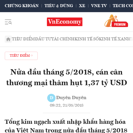
CHỨNG KHOÁN
TIÊU & DÙNG
XE
VNE TV
TECH CO
TIÊU ĐIỂM
ĐẦU TƯ
TÀI CHÍNH
KINH TẾ SỐ
KINH TẾ XANH
TIÊU ĐIỂM
Nửa đầu tháng 5/2018, cán cân
thương mại thâm hụt 1,37 tỷ USD
Duyên Duyên
D
09:22, 21/05/2018
Tổng kim ngạch xuất nhập khẩu hàng hóa
của Việt Nam trong nửa đầu tháng 5/2018