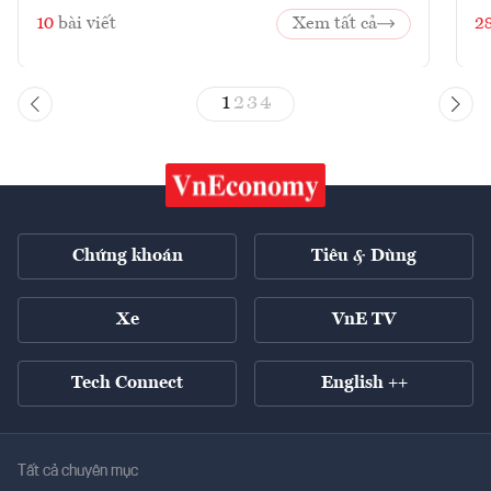
10
bài viết
Xem tất cả
2
1
2
3
4
Chứng khoán
Tiêu & Dùng
Xe
VnE TV
Tech Connect
English ++
Tất cả chuyên mục