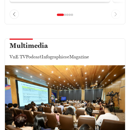
Multimedia
VnE TV
Podcast
Infographics
eMagazine