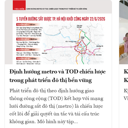
Định hướng metro và TOD chiến lược
K
trong phát triển đô thị bền vững
K
Phát triển đô thị theo định hướng giao
K
thông công cộng (TOD) kết hợp với mạng
V
lưới đường sắt đô thị (metro) là chiến lược
cốt lõi để giải quyết ùn tắc và tái cấu trúc
không gian. Mô hình này tập...