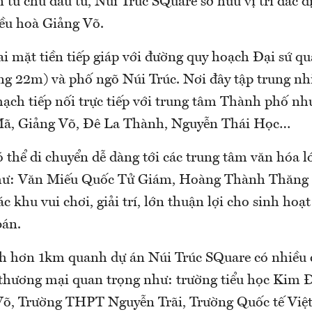
 từ chủ đầu tư, Núi Trúc SQuare sở hữu vị trí đắc 
iều hoà Giảng Võ.
ai mặt tiền tiếp giáp với đường quy hoạch Đại sứ q
ộng 22m) và phố ngõ Núi Trúc. Nơi đây tập trung nh
ạch tiếp nối trực tiếp với trung tâm Thành phố n
ã, Giảng Võ, Đê La Thành, Nguyễn Thái Học…
 thể di chuyển dễ dàng tới các trung tâm văn hóa lớ
hư: Văn Miếu Quốc Tử Giám, Hoàng Thành Thăng
 khu vui chơi, giải trí, lớn thuận lợi cho sinh hoạt
bán.
h hơn 1km quanh dự án Núi Trúc SQuare có nhiều 
ế, thương mại quan trọng như: trường tiểu học Kim
, Trường THPT Nguyễn Trãi, Trường Quốc tế Việt