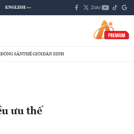
ENGLISH ++
 ĐỘNG SẢN
THẾ GIỚI
DÂN SINH
u ưu thế