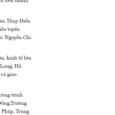
địa trên mảnh
uán Thụy Điển
iều tuyến
hư: Nguyễn Chí
n, kinh tế lớn
 Long, Hồ
 và giao
công trình
 Đồng,Trường
 Pháp, Trung