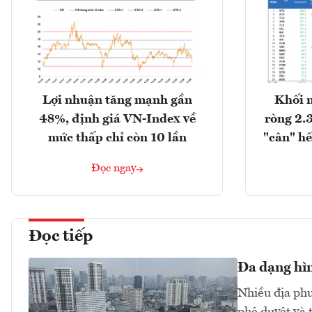
Lợi nhuận tăng mạnh gần
Khối 
48%, định giá VN-Index về
ròng 2.
mức thấp chỉ còn 10 lần
"cân" hế
Đọc ngay
Đọc tiếp
Đa dạng hìn
Nhiều địa phư