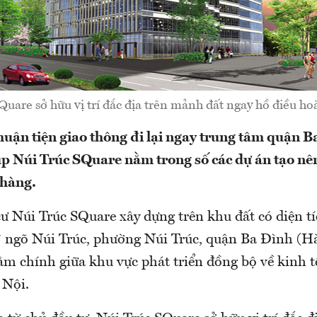
Quare sở hữu vị trí đắc địa trên mảnh đất ngay hồ điều ho
huận tiện giao thông đi lại ngay trung tâm quận Ba
úp Núi Trúc SQuare nằm trong số các dự án tạo nên
 hàng.
ư Núi Trúc SQuare xây dựng trên khu đất có diện t
7 ngõ Núi Trúc, phường Núi Trúc, quận Ba Đình (H
m chính giữa khu vực phát triển đồng bộ về kinh tế
 Nội.