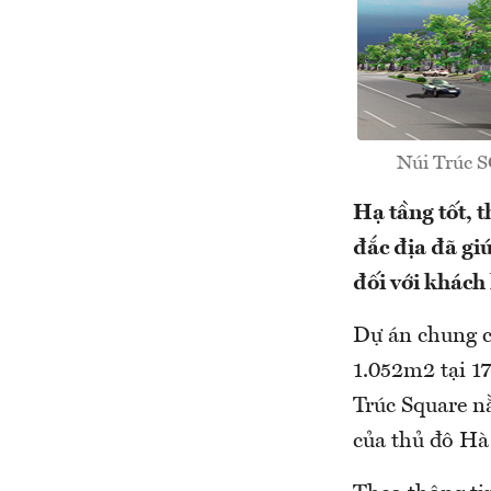
Núi Trúc S
Hạ tầng tốt, t
đắc địa đã gi
đối với khách
Dự án chung c
1.052m2 tại 1
Trúc Square nằ
của thủ đô Hà