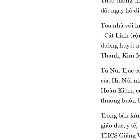
Theo thông tin
đất ngay hồ đ
Tòa nhà với h
- Cát Linh (r
đường huyết m
Thanh, Kim M
Từ Núi Trúc có
của Hà Nội n
Hoàn Kiếm, các
thương buôn 
Trong bán kín
giáo dục, y t
THCS Giảng Võ