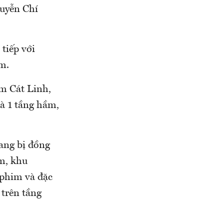
uyễn Chí
tiếp với
m.
ầm Cát Linh,
à 1 tầng hầm,
ang bị đồng
m, khu
 phim và đặc
 trên tầng