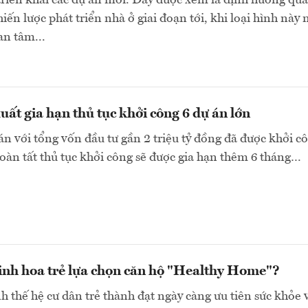
triển khai các dự án mới. Đây được xem là định hướng qu
iến lược phát triển nhà ở giai đoạn tới, khi loại hình này 
an tâm...
uất gia hạn thủ tục khởi công 6 dự án lớn
án với tổng vốn đầu tư gần 2 triệu tỷ đồng đã được khởi c
àn tất thủ tục khởi công sẽ được gia hạn thêm 6 tháng…
 tinh hoa trẻ lựa chọn căn hộ "Healthy Home"?
h thế hệ cư dân trẻ thành đạt ngày càng ưu tiên sức khỏe 