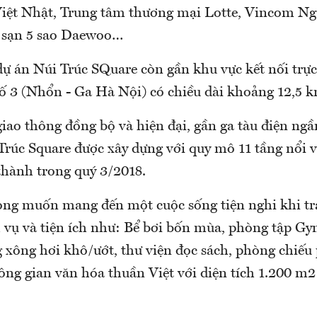
iệt Nhật, Trung tâm thương mại Lotte, Vincom Ng
 sạn 5 sao Daewoo…
ự án Núi Trúc SQuare còn gần khu vực kết nối trực 
ố 3 (Nhổn - Ga Hà Nội) có chiều dài khoảng 12,5 k
giao thông đồng bộ và hiện đại, gần ga tàu điện ng
Trúc Square được xây dựng với quy mô 11 tầng nổi v
thành trong quý 3/2018.
ng muốn mang đến một cuộc sống tiện nghi khi tr
 vụ và tiện ích như: Bể bơi bốn mùa, phòng tập Gy
g xông hơi khô/ướt, thư viện đọc sách, phòng chiếu
ông gian văn hóa thuần Việt với diện tích 1.200 m2