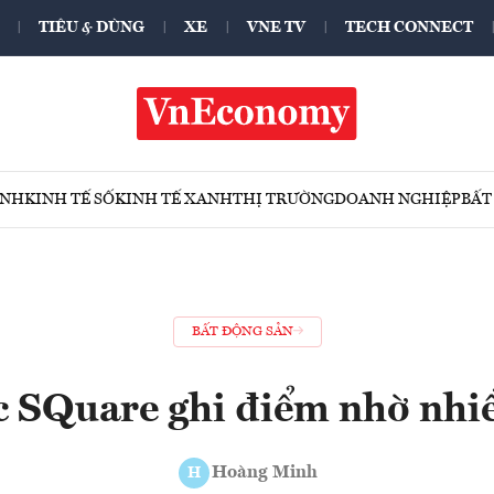
TIÊU & DÙNG
XE
VNE TV
TECH CONNECT
ÍNH
KINH TẾ SỐ
KINH TẾ XANH
THỊ TRƯỜNG
DOANH NGHIỆP
BẤT
BẤT ĐỘNG SẢN
c SQuare ghi điểm nhờ nhiề
Hoàng Minh
H