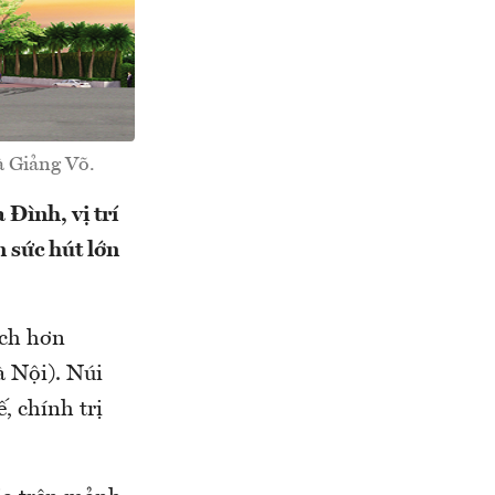
à Giảng Võ.
 Đình, vị trí
 sức hút lớn
ích hơn
à Nội). Núi
, chính trị