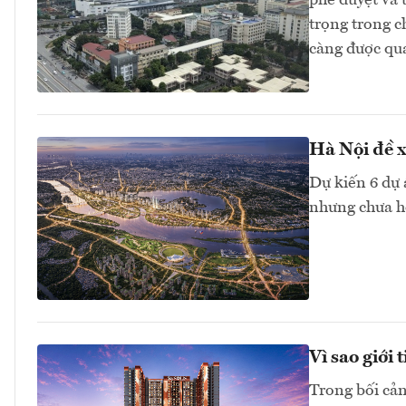
phê duyệt và 
trọng trong ch
càng được qu
Hà Nội đề x
Dự kiến 6 dự 
nhưng chưa ho
Vì sao giới
Trong bối cản