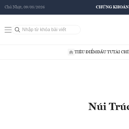
Chủ Nhật, 09/08/2026
CHỨNG KHOÁN
TIÊU ĐIỂM
ĐẦU TƯ
TÀI CH
Núi Trú