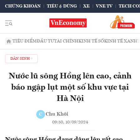
CHỨNG KHOÁN
TIÊU & DÙNG
XE
VNE TV
TECH CO
TIÊU ĐIỂM
ĐẦU TƯ
TÀI CHÍNH
KINH TẾ SỐ
KINH TẾ XANH
DÂN SINH
Nước lũ sông Hồng lên cao, cảnh
báo ngập lụt một số khu vực tại
Hà Nội
Chu Khôi
C
09:50, 10/09/2024
Nước sông Hồng đang dâng lên rất cao,