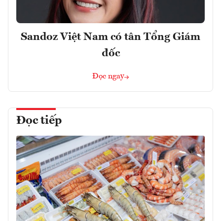
Sandoz Việt Nam có tân Tổng Giám
đốc
Đọc ngay
Đọc tiếp