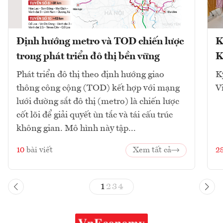
Định hướng metro và TOD chiến lược
K
trong phát triển đô thị bền vững
K
Phát triển đô thị theo định hướng giao
K
thông công cộng (TOD) kết hợp với mạng
V
lưới đường sắt đô thị (metro) là chiến lược
cốt lõi để giải quyết ùn tắc và tái cấu trúc
không gian. Mô hình này tập...
10
bài viết
Xem tất cả
2
1
2
3
4