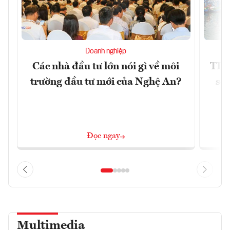
Doanh nghiệp
Các nhà đầu tư lớn nói gì về môi
TP.
trường đầu tư mới của Nghệ An?
soá
Đọc ngay
Multimedia