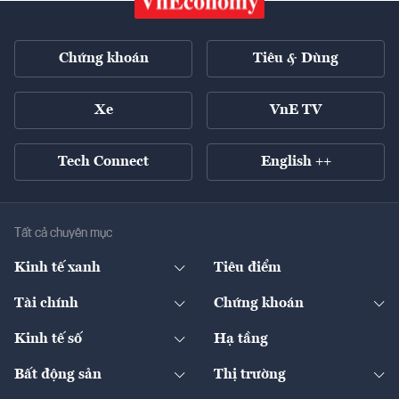
Chứng khoán
Tiêu & Dùng
Xe
VnE TV
Tech Connect
English ++
Tất cả chuyên mục
Kinh tế xanh
Tiêu điểm
Chuyển động xanh
Tài chính
Chứng khoán
Pháp lý
Ngân hàng
Doanh nghiệp niêm yết
Kinh tế số
Hạ tầng
Thương hiệu xanh
Thị trường vốn
Thị trường
Sản phẩm - Thị trường
Bất động sản
Thị trường
Diễn đàn
Thuế
Đầu tư
Tài sản số