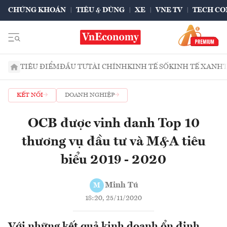
CHỨNG KHOÁN
TIÊU & DÙNG
XE
VNE TV
TECH CO
TIÊU ĐIỂM
ĐẦU TƯ
TÀI CHÍNH
KINH TẾ SỐ
KINH TẾ XANH
KẾT NỐI
DOANH NGHIỆP
OCB được vinh danh Top 10
thương vụ đầu tư và M&A tiêu
biểu 2019 - 2020
Minh Tú
M
18:20, 25/11/2020
Với những kết quả kinh doanh ổn định,