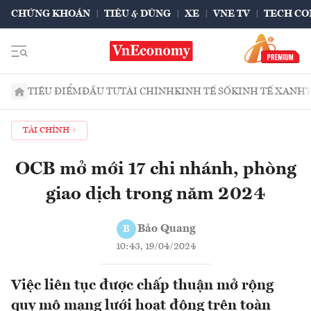
CHỨNG KHOÁN
TIÊU & DÙNG
XE
VNE TV
TECH CO
TIÊU ĐIỂM
ĐẦU TƯ
TÀI CHÍNH
KINH TẾ SỐ
KINH TẾ XANH
TÀI CHÍNH
OCB mở mới 17 chi nhánh, phòng
giao dịch trong năm 2024
Bảo Quang
B
10:43, 19/04/2024
Việc liên tục được chấp thuận mở rộng
quy mô mạng lưới hoạt động trên toàn