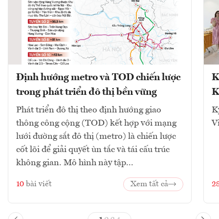
Định hướng metro và TOD chiến lược
K
trong phát triển đô thị bền vững
K
Phát triển đô thị theo định hướng giao
K
thông công cộng (TOD) kết hợp với mạng
V
lưới đường sắt đô thị (metro) là chiến lược
cốt lõi để giải quyết ùn tắc và tái cấu trúc
không gian. Mô hình này tập...
10
bài viết
Xem tất cả
2