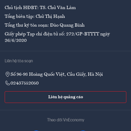
Chủ tịch HĐBT: TS. Chử Văn Lâm
Tổng biên tập: Chử Thị Hạnh
Tổng thư ký tòa soạn: Đào Quang Bính
Giấy phép Tạp chí điện tử số: 272/GP-BTTTT ngày
26/6/2020
Liên hệ tòa soạn
Số 96-98 Hoàng Quốc Việt, Cầu Giấy, Hà Nội
02437552050
Liên hệ quảng cáo
Theo dõi VnEconomy