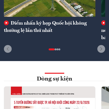
Điểm nhấn kỳ họp Quốc hội không
thường lệ lần thứ nhất
nôn
bất
Dòng sự kiện