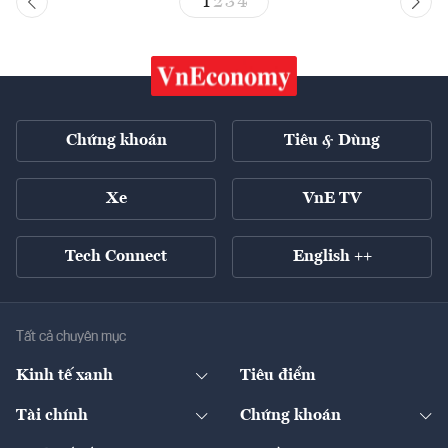
1
2
3
4
Chứng khoán
Tiêu & Dùng
Xe
VnE TV
Tech Connect
English ++
Tất cả chuyên mục
Kinh tế xanh
Tiêu điểm
Chuyển động xanh
Tài chính
Chứng khoán
Pháp lý
Ngân hàng
Doanh nghiệp niêm yết