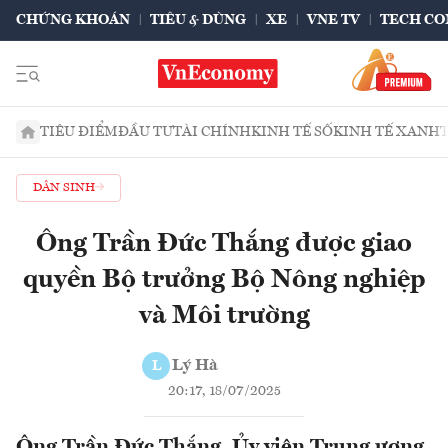
CHỨNG KHOÁN
TIÊU & DÙNG
XE
VNE TV
TECH CO
TIÊU ĐIỂM
ĐẦU TƯ
TÀI CHÍNH
KINH TẾ SỐ
KINH TẾ XANH
DÂN SINH
Ông Trần Đức Thắng được giao
quyền Bộ trưởng Bộ Nông nghiệp
và Môi trường
Lý Hà
L
20:17, 18/07/2025
Ông Trần Đức Thắng, Ủy viên Trung ương