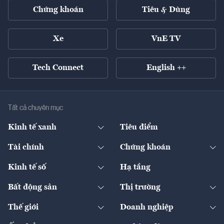
Chứng khoán
Tiêu & Dùng
Xe
VnE TV
Tech Connect
English ++
Tất cả chuyên mục
Kinh tế xanh
Tiêu điểm
Chuyển động xanh
Tài chính
Chứng khoán
Pháp lý
Ngân hàng
Doanh nghiệp niêm yết
Kinh tế số
Hạ tầng
Thương hiệu xanh
Thị trường vốn
Thị trường
Sản phẩm - Thị trường
Bất động sản
Thị trường
Diễn đàn
Thuế
Đầu tư
Tài sản số
Chính sách
Xuất nhập khẩu
Thế giới
Doanh nghiệp
Bảo hiểm
Quốc tế
Dịch vụ số
Thị trường
Khung pháp lý
Kinh tế
Chuyển động