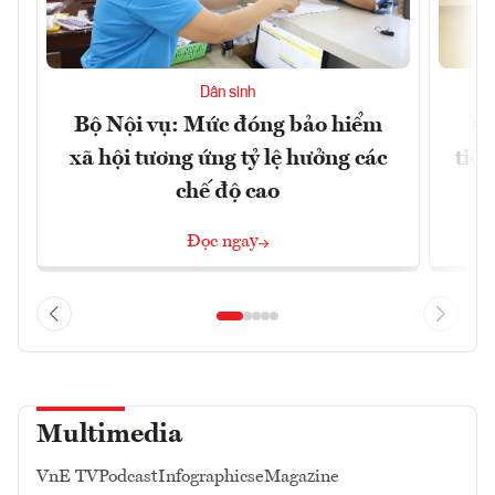
Dân sinh
Bộ Nội vụ: Mức đóng bảo hiểm
Bộ
xã hội tương ứng tỷ lệ hưởng các
tiề
chế độ cao
Đọc ngay
Multimedia
VnE TV
Podcast
Infographics
eMagazine