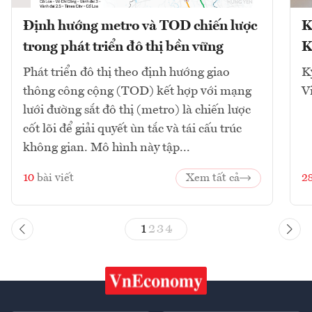
Định hướng metro và TOD chiến lược
K
trong phát triển đô thị bền vững
K
Phát triển đô thị theo định hướng giao
K
thông công cộng (TOD) kết hợp với mạng
V
lưới đường sắt đô thị (metro) là chiến lược
cốt lõi để giải quyết ùn tắc và tái cấu trúc
không gian. Mô hình này tập...
10
bài viết
Xem tất cả
2
1
2
3
4