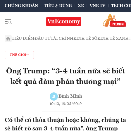
CHỨNG KHOÁN
TIÊU & DÙNG
XE
VNE TV
TECH CO
TIÊU ĐIỂM
ĐẦU TƯ
TÀI CHÍNH
KINH TẾ SỐ
KINH TẾ XANH
THẾ GIỚI
Ông Trump: “3-4 tuần nữa sẽ biết
kết quả đàm phán thương mại”
Bình Minh
B
10:10, 15/03/2019
Có thể có thỏa thuận hoặc không, chúng ta
sẽ biết rõ sau 3-4 tuần nữa”, ông Trump