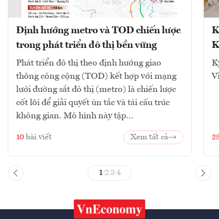
Định hướng metro và TOD chiến lược
K
trong phát triển đô thị bền vững
K
Phát triển đô thị theo định hướng giao
K
thông công cộng (TOD) kết hợp với mạng
V
lưới đường sắt đô thị (metro) là chiến lược
cốt lõi để giải quyết ùn tắc và tái cấu trúc
không gian. Mô hình này tập...
10
bài viết
Xem tất cả
2
1
2
3
4