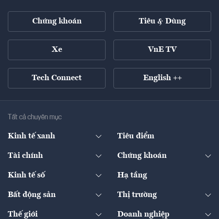
Chứng khoán
Tiêu & Dùng
Xe
VnE TV
Tech Connect
English ++
Tất cả chuyên mục
Kinh tế xanh
Tiêu điểm
Chuyển động xanh
Tài chính
Chứng khoán
Pháp lý
Ngân hàng
Doanh nghiệp niêm yết
Kinh tế số
Hạ tầng
Thương hiệu xanh
Thị trường vốn
Thị trường
Sản phẩm - Thị trường
Bất động sản
Thị trường
Diễn đàn
Thuế
Đầu tư
Tài sản số
Chính sách
Xuất nhập khẩu
Thế giới
Doanh nghiệp