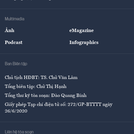
Doanh nhân
Tư vấn Tiêu & Dùng
Infographics
Hạ tầng
Sức khỏe
Khung pháp lý
Doanh nghiệp
Địa phương
Thị trường
Bảo hiểm
Multimedia
Sự kiện
Nhân lực
Ảnh
eMagazine
Đẹp +
An sinh
Podcast
Infographics
Giải trí
Y tế
Nhà
Ban Biên tập
Ẩm thực
Chủ tịch HĐBT: TS. Chử Văn Lâm
Tổng biên tập: Chử Thị Hạnh
Tổng thư ký tòa soạn: Đào Quang Bính
Giấy phép Tạp chí điện tử số: 272/GP-BTTTT ngày
26/6/2020
Liên hệ tòa soạn