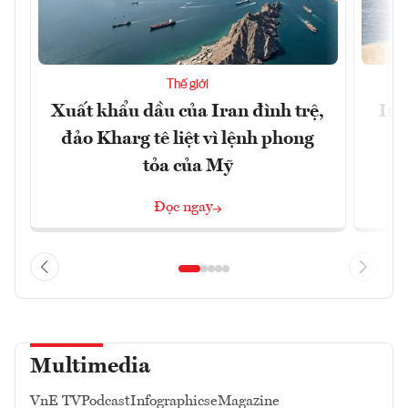
Thế giới
Xuất khẩu dầu của Iran đình trệ,
Ira
đảo Kharg tê liệt vì lệnh phong
tỏa của Mỹ
Đọc ngay
Multimedia
VnE TV
Podcast
Infographics
eMagazine