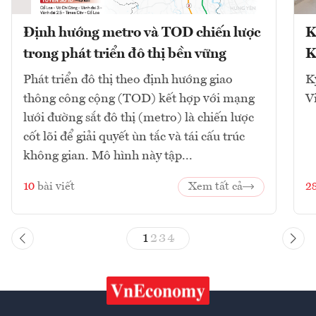
Định hướng metro và TOD chiến lược
K
trong phát triển đô thị bền vững
K
Phát triển đô thị theo định hướng giao
K
thông công cộng (TOD) kết hợp với mạng
V
lưới đường sắt đô thị (metro) là chiến lược
cốt lõi để giải quyết ùn tắc và tái cấu trúc
không gian. Mô hình này tập...
10
bài viết
Xem tất cả
2
1
2
3
4