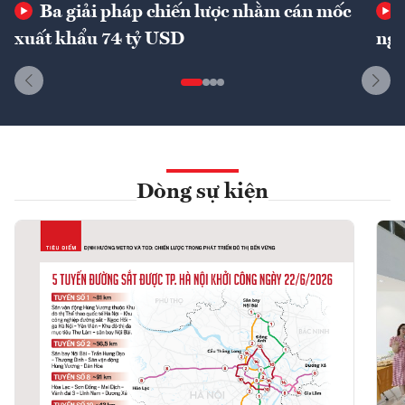
Ba giải pháp chiến lược nhằm cán mốc
xuất khẩu 74 tỷ USD
ngu
Dòng sự kiện