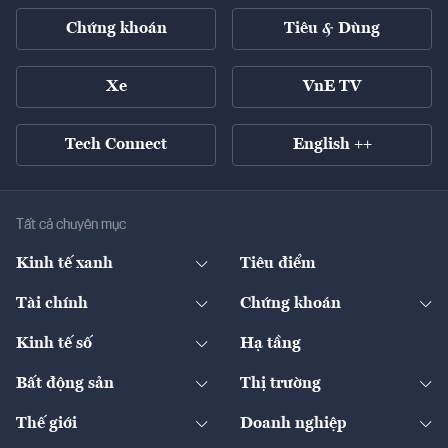
Chứng khoán
Tiêu & Dùng
Xe
VnE TV
Tech Connect
English ++
Tất cả chuyên mục
Kinh tế xanh
Tiêu điểm
Chuyển động xanh
Tài chính
Chứng khoán
Pháp lý
Ngân hàng
Doanh nghiệp niêm yết
Kinh tế số
Hạ tầng
Thương hiệu xanh
Thị trường vốn
Thị trường
Sản phẩm - Thị trường
Bất động sản
Thị trường
Diễn đàn
Thuế
Đầu tư
Tài sản số
Chính sách
Xuất nhập khẩu
Thế giới
Doanh nghiệp
Bảo hiểm
Quốc tế
Dịch vụ số
Thị trường
Khung pháp lý