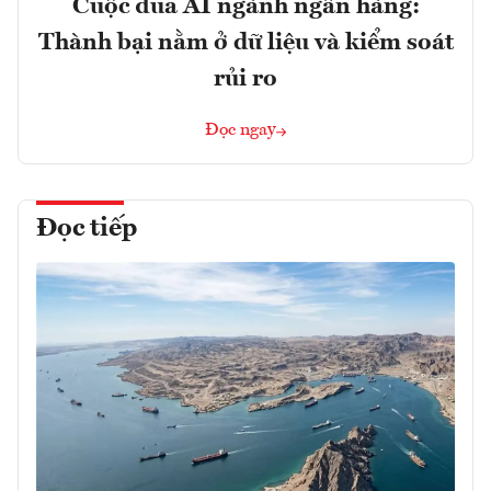
Cuộc đua AI ngành ngân hàng:
Thành bại nằm ở dữ liệu và kiểm soát
rủi ro
Đọc ngay
Đọc tiếp