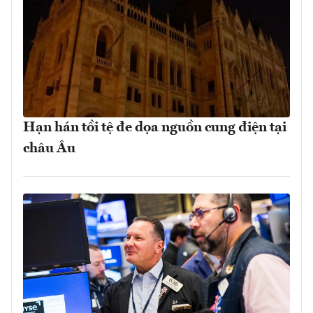
Hạn hán tồi tệ đe dọa nguồn cung điện tại
châu Âu