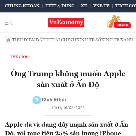
CHỨNG KHOÁN
TIÊU & DÙNG
XE
VNE TV
TECH CO
TIÊU ĐIỂM
ĐẦU TƯ
TÀI CHÍNH
KINH TẾ SỐ
KINH TẾ XANH
THẾ GIỚI
Ông Trump không muốn Apple
sản xuất ở Ấn Độ
Bình Minh
B
12:11, 16/05/2025
Apple đã và đang đẩy mạnh sản xuất ở Ấn
Độ, với mục tiêu 25% sản lượng iPhone