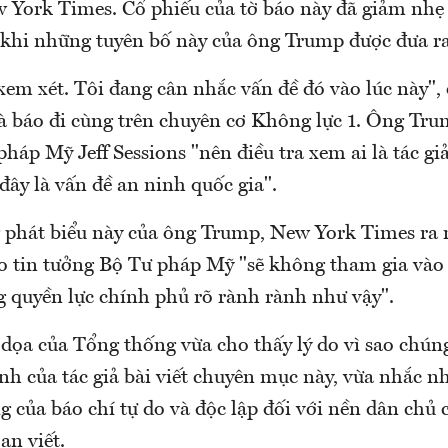
York Times. Cổ phiếu của tờ báo này đã giảm nhẹ 
 khi những tuyên bố này của ông Trump được đưa ra
 xem xét. Tôi đang cân nhắc vấn đề đó vào lúc này"
hà báo đi cùng trên chuyên cơ Không lực 1. Ông Tr
háp Mỹ Jeff Sessions "nên điều tra xem ai là tác giả 
 đây là vấn đề an ninh quốc gia".
 phát biểu này của ông Trump, New York Times ra 
áo tin tưởng Bộ Tư pháp Mỹ "sẽ không tham gia và
 quyền lực chính phủ rõ rành rành như vậy".
dọa của Tổng thống vừa cho thấy lý do vì sao chúng
nh của tác giả bài viết chuyên mục này, vừa nhắc n
 của báo chí tự do và độc lập đối với nền dân chủ
ạn viết.