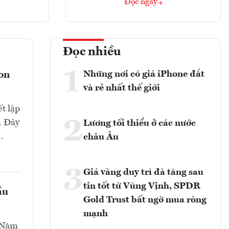
Đọc ngay
Đọc nhiều
1
Những nơi có giá iPhone đắt
con
và rẻ nhất thế giới
t lập
2
. Đây
Lương tối thiểu ở các nước
.
châu Âu
3
Giá vàng duy trì đà tăng sau
tin tốt từ Vùng Vịnh, SPDR
ầu
Gold Trust bất ngờ mua ròng
mạnh
ứ Năm