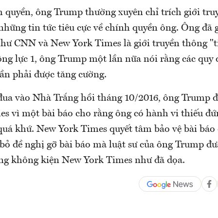
m quyền, ông Trump thường xuyên chỉ trích giới tru
những tin tức tiêu cực về chính quyền ông. Ông đã 
như CNN và New York Times là giới truyền thông "ti
ng lực 1, ông Trump một lần nữa nói rằng các quy đ
ần phải được tăng cường.
đua vào Nhà Trắng hồi tháng 10/2016, ông Trump đ
s vì một bài báo cho rằng ông có hành vi thiếu đứ
quá khứ. New York Times quyết tâm bảo vệ bài báo
bỏ đề nghị gỡ bài báo mà luật sư của ông Trump đưa
ng không kiện New York Times như đã dọa.