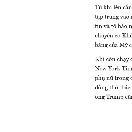
Từ khi lên cầ
tập trung vào 
tin và tờ báo 
chuyên cơ Khô
báng của Mỹ c
Khi còn chạy 
New York Time
phụ nữ trong 
đồng thời bác 
ông Trump cũ