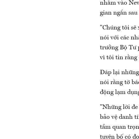
nhằm vào New 
gian ngắn sau
"Chúng tôi sẽ
nói với các n
trưởng Bộ Tư p
vì tôi tin rằng
Đáp lại những
nói rằng tờ b
động lạm dụng
"Những lời đe 
bảo vệ danh tí
tầm quan trọng
tuyên bố có đo