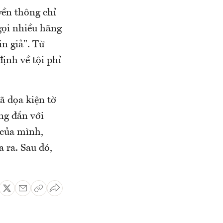
yền thông chỉ
gọi nhiều hãng
n giả". Từ
ịnh về tội phỉ
ã dọa kiện tờ
ng đắn với
 của mình,
 ra. Sau đó,