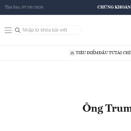
Thứ Sáu, 07/08/2026
CHỨNG KHOÁN
TIÊU ĐIỂM
ĐẦU TƯ
TÀI CH
Ông Trump