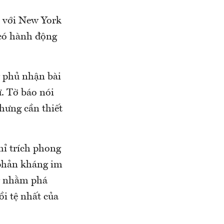
o với New York
 có hành động
g phủ nhận bài
. Tờ báo nói
nhưng cần thiết
hỉ trích phong
"phản kháng im
ng nhằm phá
i tệ nhất của