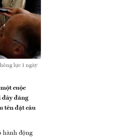
hông lực 1 ngày
 một cuộc
i đây đăng
u tên đặt câu
có hành động