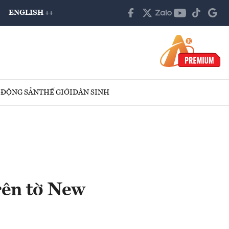
ENGLISH ++
 ĐỘNG SẢN
THẾ GIỚI
DÂN SINH
rên tờ New