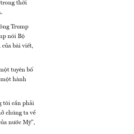
trong thời
.
, ông Trump
ump nói Bộ
của bài viết,
một tuyên bố
o một hành
 tôi cần phải
hở chúng ta về
 của nước Mỹ",