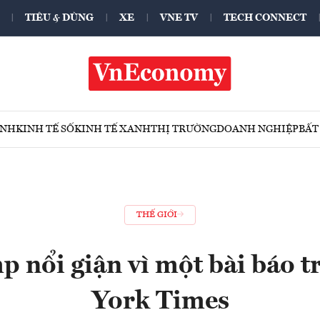
TIÊU & DÙNG
XE
VNE TV
TECH CONNECT
ÍNH
KINH TẾ SỐ
KINH TẾ XANH
THỊ TRƯỜNG
DOANH NGHIỆP
BẤT
THẾ GIỚI
 nổi giận vì một bài báo t
York Times