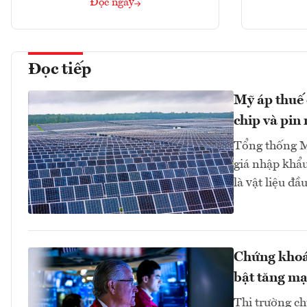
Đọc ngay
Đọc tiếp
Mỹ áp thuế 
chip và pin 
Tổng thống M
giá nhập khẩu
là vật liệu đầ
Chứng khoán
bật tăng m
Thị trường c