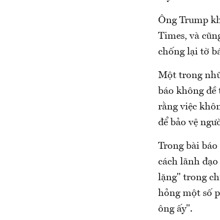
Ông Trump khô
Times, và cũn
chống lại tờ b
Một trong nhữ
báo không đề 
rằng việc khôn
để bảo vệ ngườ
Trong bài báo
cách lãnh đạo
lặng" trong c
hỏng một số p
ông ấy".