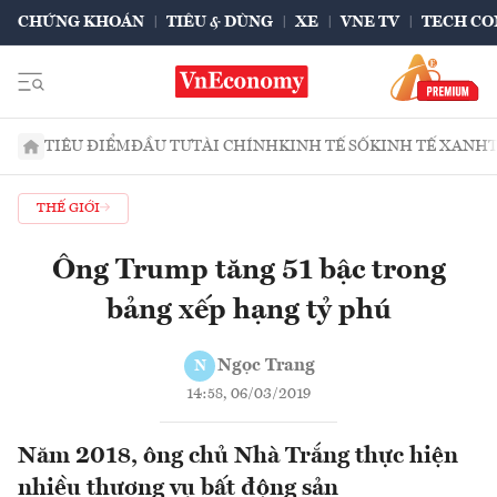
CHỨNG KHOÁN
TIÊU & DÙNG
XE
VNE TV
TECH CO
TIÊU ĐIỂM
ĐẦU TƯ
TÀI CHÍNH
KINH TẾ SỐ
KINH TẾ XANH
THẾ GIỚI
Ông Trump tăng 51 bậc trong
bảng xếp hạng tỷ phú
Ngọc Trang
N
14:58, 06/03/2019
Năm 2018, ông chủ Nhà Trắng thực hiện
nhiều thương vụ bất động sản