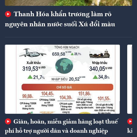
Thanh Hóa khẩn trương làm rõ
nguyên nhân nước suối Xú đổi màu
Giãn, hoãn, miễn giảm hàng loạt thuế
phí hỗ trợ người dân và doanh nghiệp
kin