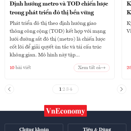
Định hướng metro và TOD chiến lược
K
trong phát triển đô thị bền vững
K
Phát triển đô thị theo định hướng giao
K
thông công cộng (TOD) kết hợp với mạng
V
lưới đường sắt đô thị (metro) là chiến lược
cốt lõi để giải quyết ùn tắc và tái cấu trúc
không gian. Mô hình này tập...
10
bài viết
Xem tất cả
2
1
2
3
4
Chứng khoán
Tiêu & Dùng