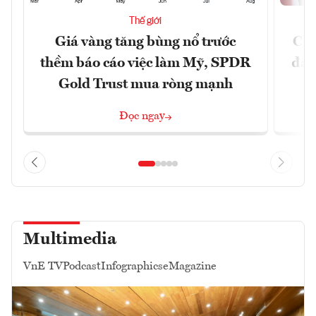
Thế giới
Giá vàng tăng bùng nổ trước
Chí
thềm báo cáo việc làm Mỹ, SPDR
đã 
Gold Trust mua ròng mạnh
Đọc ngay
Multimedia
VnE TV
Podcast
Infographics
eMagazine