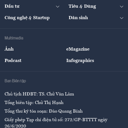
Chuyển động 24h
Đối thoại
The Guide
Video
Đầu tư
Tiêu & Dùng
Quản trị số
Cafe BĐS
Thị trường
Kinh doanh
Kết nối
Tạp chí kinh tế Việt Nam
eMagazine
Nhà đầu tư
Du lịch
Công nghệ & Startup
Dân sinh
Tư vấn
Nông sản
Doanh nhân
Tư vấn Tiêu & Dùng
Infographics
Hạ tầng
Sức khỏe
Khung pháp lý
Doanh nghiệp
Địa phương
Thị trường
Bảo hiểm
Multimedia
Sự kiện
Nhân lực
Ảnh
eMagazine
Đẹp +
An sinh
Podcast
Infographics
Giải trí
Y tế
Nhà
Ban Biên tập
Ẩm thực
Chủ tịch HĐBT: TS. Chử Văn Lâm
Tổng biên tập: Chử Thị Hạnh
Tổng thư ký tòa soạn: Đào Quang Bính
Giấy phép Tạp chí điện tử số: 272/GP-BTTTT ngày
26/6/2020