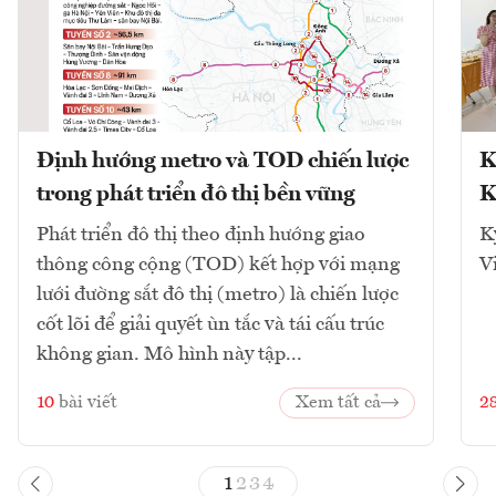
Định hướng metro và TOD chiến lược
K
trong phát triển đô thị bền vững
K
Phát triển đô thị theo định hướng giao
K
thông công cộng (TOD) kết hợp với mạng
V
lưới đường sắt đô thị (metro) là chiến lược
cốt lõi để giải quyết ùn tắc và tái cấu trúc
không gian. Mô hình này tập...
10
bài viết
Xem tất cả
2
1
2
3
4