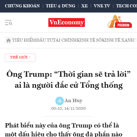
CHỨNG KHOÁN
TIÊU & DÙNG
XE
VNE TV
TECH CO
TIÊU ĐIỂM
ĐẦU TƯ
TÀI CHÍNH
KINH TẾ SỐ
KINH TẾ XANH
THẾ GIỚI
Ông Trump: “Thời gian sẽ trả lời”
ai là người đắc cử Tổng thống
An Huy
A
08:52, 14/11/2020
Phát biểu này của ông Trump có thể là
một dấu hiệu cho thấy ông đã phần nào