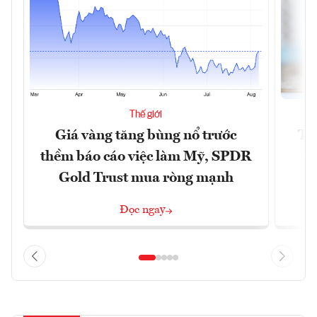
Thế giới
Giá vàng tăng bùng nổ trước
Tr
thềm báo cáo việc làm Mỹ, SPDR
th
Gold Trust mua ròng mạnh
Đọc ngay