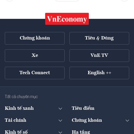
Chứng khoán
Tiêu & Dùng
Xe
VnE TV
Tech Connect
English ++
Tất cả chuyên mục
Kinh tế xanh
Tiêu điểm
Chuyển động xanh
Tài chính
Chứng khoán
Pháp lý
Ngân hàng
Doanh nghiệp niêm yết
Kinh tế số
Hạ tầng