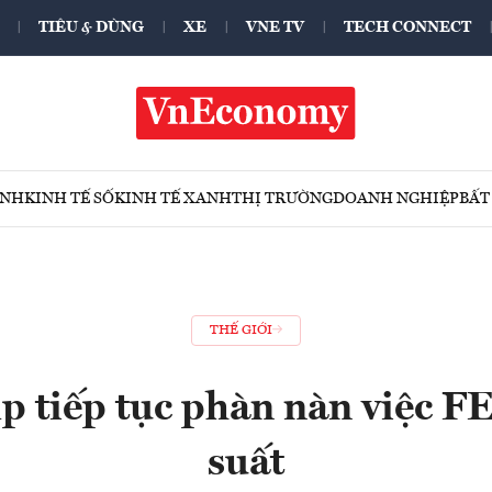
TIÊU & DÙNG
XE
VNE TV
TECH CONNECT
ÍNH
KINH TẾ SỐ
KINH TẾ XANH
THỊ TRƯỜNG
DOANH NGHIỆP
BẤT
THẾ GIỚI
 tiếp tục phàn nàn việc FE
suất