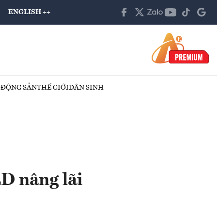
ENGLISH ++
 ĐỘNG SẢN
THẾ GIỚI
DÂN SINH
D nâng lãi