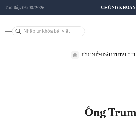
Thứ Bảy, 08/08/2026
CHỨNG KHOÁN
TIÊU ĐIỂM
ĐẦU TƯ
TÀI CH
Ông Trump