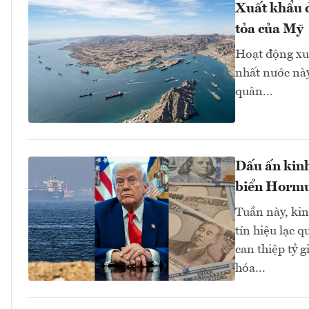
Xuất khẩu d
tỏa của Mỹ
Hoạt động xu
nhất nước này
quân...
Dấu ấn kinh
biển Hormuz
Tuần này, kinh
tín hiệu lạc 
can thiệp tỷ 
hóa...