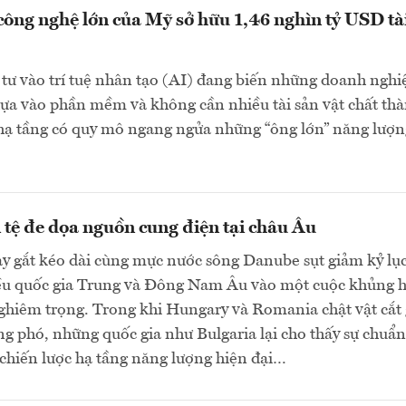
công nghệ lớn của Mỹ sở hữu 1,46 nghìn tỷ USD tà
tư vào trí tuệ nhân tạo (AI) đang biến những doanh nghi
ựa vào phần mềm và không cần nhiều tài sản vật chất th
 hạ tầng có quy mô ngang ngửa những “ông lớn” năng lượn
 tệ đe dọa nguồn cung điện tại châu Âu
y gắt kéo dài cùng mực nước sông Danube sụt giảm kỷ lụ
ều quốc gia Trung và Đông Nam Âu vào một cuộc khủng 
ghiêm trọng. Trong khi Hungary và Romania chật vật cắt
ng phó, những quốc gia như Bulgaria lại cho thấy sự chuẩn
 chiến lược hạ tầng năng lượng hiện đại…