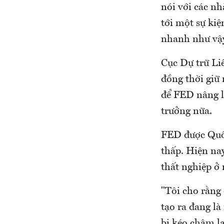
nói với các nh
tới một sự kiệ
nhanh như vậy
Cục Dự trữ Li
đồng thời giữ 
để FED nâng lã
trưởng nữa.
FED được Quốc
thấp. Hiện nay
thất nghiệp ở
"Tôi cho rằng
tạo ra đang l
bị kéo chậm lạ