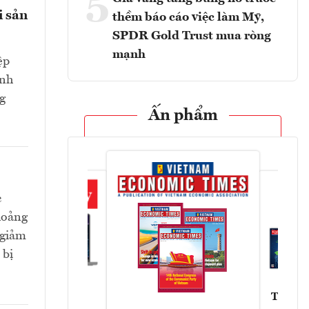
5
i sản
thềm báo cáo việc làm Mỹ,
SPDR Gold Trust mua ròng
mạnh
ệp
ành
g
Ấn phẩm
c
hoảng
 giảm
 bị
Tạp chí
Askonomy