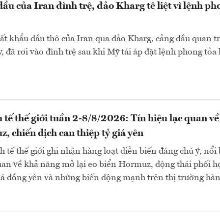
ầu của Iran đình trệ, đảo Kharg tê liệt vì lệnh ph
ất khẩu dầu thô của Iran qua đảo Kharg, cảng dầu quan t
, đã rơi vào đình trệ sau khi Mỹ tái áp đặt lệnh phong tỏa 
 tế thế giới tuần 2-8/8/2026: Tín hiệu lạc quan về
, chiến dịch can thiệp tỷ giá yên
 tế thế giới ghi nhận hàng loạt diễn biến đáng chú ý, nổi 
quan về khả năng mở lại eo biển Hormuz, động thái phối h
giá đồng yên và những biến động mạnh trên thị trường hà