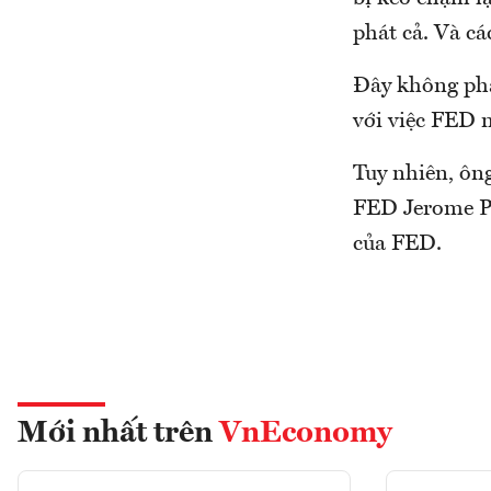
phát cả. Và cá
Đây không phả
với việc FED n
Tuy nhiên, ông
FED Jerome Po
của FED.
Mới nhất trên
VnEconomy