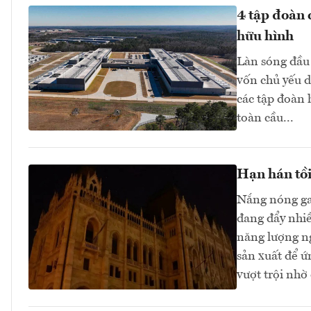
4 tập đoàn 
hữu hình
Làn sóng đầu 
vốn chủ yếu d
các tập đoàn
toàn cầu...
Hạn hán tồi
Nắng nóng ga
đang đẩy nhi
năng lượng n
sản xuất để ứ
vượt trội nhờ