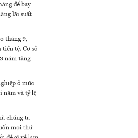
thăng để bay
âng lãi suất
o tháng 9,
 tiền tệ. Cơ sở
t 3 năm tăng
nghiệp ở mức
i năm và tỷ lệ
mà chúng ta
muốn mọi thứ
ấn đề gì về lạm