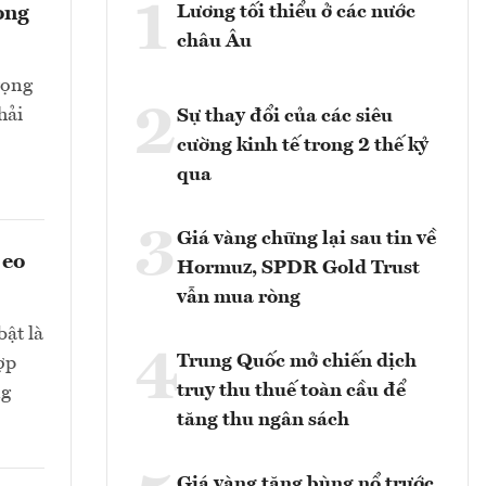
1
Lương tối thiểu ở các nước
ong
châu Âu
rọng
2
hải
Sự thay đổi của các siêu
cường kinh tế trong 2 thế kỷ
qua
3
Giá vàng chững lại sau tin về
 eo
Hormuz, SPDR Gold Trust
vẫn mua ròng
bật là
4
Trung Quốc mở chiến dịch
ợp
truy thu thuế toàn cầu để
ng
tăng thu ngân sách
Giá vàng tăng bùng nổ trước