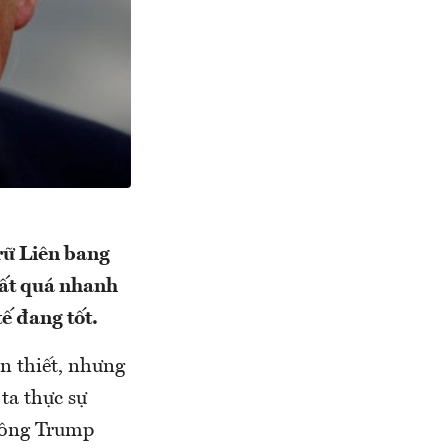
rữ Liên bang
uất quá nhanh
tế đang tốt.
n thiết, nhưng
ta thực sự
, ông Trump