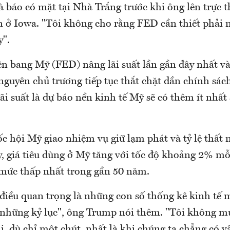
à báo có mặt tại Nhà Trắng trước khi ông lên trực 
n ở Iowa. "Tôi không cho rằng FED cần thiết phải n
".
ên bang Mỹ (FED) nâng lãi suất lần gần đây nhất và
nguyên chủ trương tiếp tục thắt chặt dần chính sách
i suất là dự báo nền kinh tế Mỹ sẽ có thêm ít nhấ
 hội Mỹ giao nhiệm vụ giữ lạm phát và tỷ lệ thất 
, giá tiêu dùng ở Mỹ tăng với tốc độ khoảng 2% mỗ
 mức thấp nhất trong gần 50 năm.
 điều quan trọng là những con số thống kê kinh tế 
à những kỷ lục", ông Trump nói thêm. "Tôi không 
i, dù chỉ một chút, nhất là khi chúng ta chẳng có v