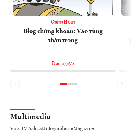
Chứng khoán
Blog chứng khoán: Vào vùng
V
thận trọng
ph
Đọc ngay
Multimedia
VnE TV
Podcast
Infographics
eMagazine