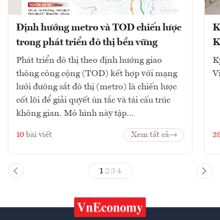
Định hướng metro và TOD chiến lược
K
trong phát triển đô thị bền vững
K
Phát triển đô thị theo định hướng giao
K
thông công cộng (TOD) kết hợp với mạng
V
lưới đường sắt đô thị (metro) là chiến lược
cốt lõi để giải quyết ùn tắc và tái cấu trúc
không gian. Mô hình này tập...
10
bài viết
Xem tất cả
2
1
2
3
4