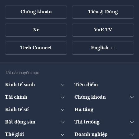
Chứng khoán
Tiêu & Dùng
Xe
VnE TV
Tech Connect
English ++
Tất cả chuyên mục
Kinh tế xanh
Tiêu điểm
Chuyển động xanh
Tài chính
Chứng khoán
Pháp lý
Ngân hàng
Doanh nghiệp niêm yết
Kinh tế số
Hạ tầng
Thương hiệu xanh
Thị trường vốn
Thị trường
Sản phẩm - Thị trường
Bất động sản
Thị trường
Diễn đàn
Thuế
Đầu tư
Tài sản số
Chính sách
Xuất nhập khẩu
Thế giới
Doanh nghiệp
Bảo hiểm
Quốc tế