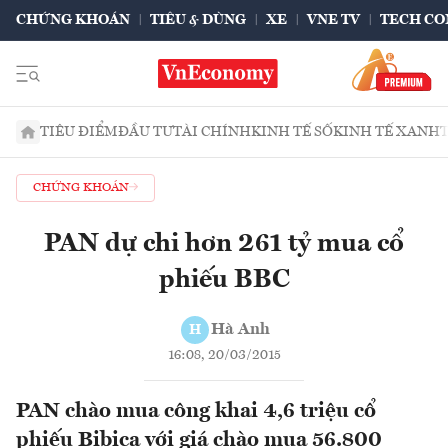
CHỨNG KHOÁN
TIÊU & DÙNG
XE
VNE TV
TECH CO
TIÊU ĐIỂM
ĐẦU TƯ
TÀI CHÍNH
KINH TẾ SỐ
KINH TẾ XANH
CHỨNG KHOÁN
PAN dự chi hơn 261 tỷ mua cổ
phiếu BBC
Hà Anh
H
16:08, 20/03/2015
PAN chào mua công khai 4,6 triệu cổ
phiếu Bibica với giá chào mua 56.800